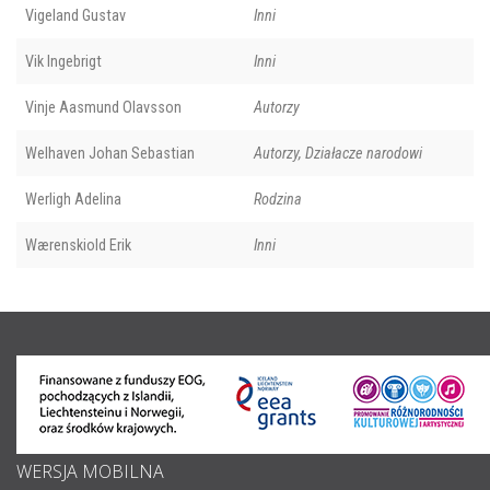
Vigeland Gustav
Inni
Vik Ingebrigt
Inni
Vinje Aasmund Olavsson
Autorzy
Welhaven Johan Sebastian
Autorzy, Działacze narodowi
Werligh Adelina
Rodzina
Wærenskiold Erik
Inni
WERSJA MOBILNA