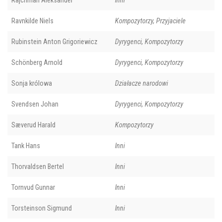
Ravnkilde Niels
Kompozytorzy, Przyjaciele
Rubinstein Anton Grigoriewicz
Dyrygenci, Kompozytorzy
Schönberg Arnold
Dyrygenci, Kompozytorzy
Sonja królowa
Działacze narodowi
Svendsen Johan
Dyrygenci, Kompozytorzy
Sæverud Harald
Kompozytorzy
Tank Hans
Inni
Thorvaldsen Bertel
Inni
Tornvud Gunnar
Inni
Torsteinson Sigmund
Inni