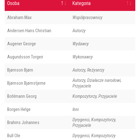
Osoba
Kategoria
Abraham Max
Współpracownicy
Andersen Hans Christian
Autorzy
Augener George
Wydawcy
Augundsson Torgeir
Wykonawcy
Bjørnson Bjørn
Autorzy, Reżyserzy
Autorzy, Działacze narodowi,
Bjørnson Bjørnstjerne
Przyjaciele
Bohlmann Georg
Kompozytorzy, Przyjaciele
Borgen Helge
Inni
Dyrygenci, Kompozytorzy,
Brahms Johannes
Przyjaciele
Bull Ole
Dyrygenci, Kompozytorzy