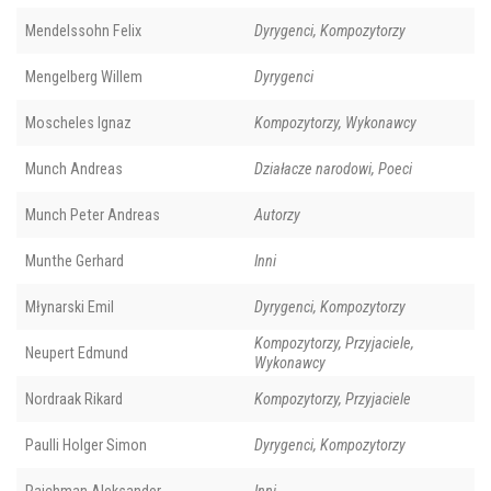
Mendelssohn Felix
Dyrygenci, Kompozytorzy
Mengelberg Willem
Dyrygenci
Moscheles Ignaz
Kompozytorzy, Wykonawcy
Munch Andreas
Działacze narodowi, Poeci
Munch Peter Andreas
Autorzy
Munthe Gerhard
Inni
Młynarski Emil
Dyrygenci, Kompozytorzy
Kompozytorzy, Przyjaciele,
Neupert Edmund
Wykonawcy
Nordraak Rikard
Kompozytorzy, Przyjaciele
Paulli Holger Simon
Dyrygenci, Kompozytorzy
Rajchman Aleksander
Inni