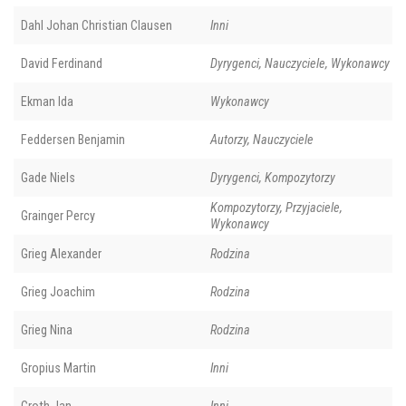
Dahl Johan Christian Clausen
Inni
David Ferdinand
Dyrygenci, Nauczyciele, Wykonawcy
Ekman Ida
Wykonawcy
Feddersen Benjamin
Autorzy, Nauczyciele
Gade Niels
Dyrygenci, Kompozytorzy
Kompozytorzy, Przyjaciele,
Grainger Percy
Wykonawcy
Grieg Alexander
Rodzina
Grieg Joachim
Rodzina
Grieg Nina
Rodzina
Gropius Martin
Inni
Groth Jan
Inni