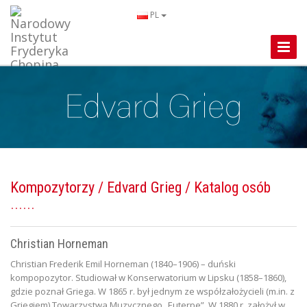
PL
Toggle
Naviga
Kompozytorzy
/
Edvard Grieg
/ Katalog osób
Christian Horneman
Christian Frederik Emil Horneman (1840–1906) – duński
kompopozytor. Studiował w Konserwatorium w Lipsku (1858–1860),
gdzie poznał Griega. W 1865 r. był jednym ze współzałożycieli (m.in. z
Griegiem) Towarzystwa Muzycznego „Euterpe”. W 1880 r. założył w