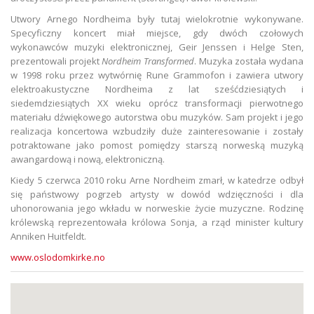
Utwory Arnego Nordheima były tutaj wielokrotnie wykonywane.
Specyficzny koncert miał miejsce, gdy dwóch czołowych
wykonawców muzyki elektronicznej, Geir Jenssen i Helge Sten,
prezentowali projekt
Nordheim Transformed
. Muzyka została wydana
w 1998 roku przez wytwórnię Rune Grammofon i zawiera utwory
elektroakustyczne Nordheima z lat sześćdziesiątych i
siedemdziesiątych XX wieku oprócz transformacji pierwotnego
materiału dźwiękowego autorstwa obu muzyków. Sam projekt i jego
realizacja koncertowa wzbudziły duże zainteresowanie i zostały
potraktowane jako pomost pomiędzy starszą norweską muzyką
awangardową i nową, elektroniczną.
Kiedy 5 czerwca 2010 roku Arne Nordheim zmarł, w katedrze odbył
się państwowy pogrzeb artysty w dowód wdzięczności i dla
uhonorowania jego wkładu w norweskie życie muzyczne. Rodzinę
królewską reprezentowała królowa Sonja, a rząd minister kultury
Anniken Huitfeldt.
www.oslodomkirke.no