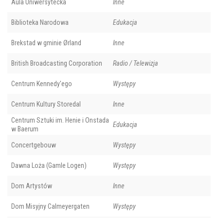
Aula Uniwersytecka
Inne
Biblioteka Narodowa
Edukacja
Brekstad w gminie Ørland
Inne
British Broadcasting Corporation
Radio / Telewizja
Centrum Kennedy'ego
Występy
Centrum Kultury Storedal
Inne
Centrum Sztuki im. Henie i Onstada
Edukacja
w Baerum
Concertgebouw
Występy
Dawna Loża (Gamle Logen)
Występy
Dom Artystów
Inne
Dom Misyjny Calmeyergaten
Występy