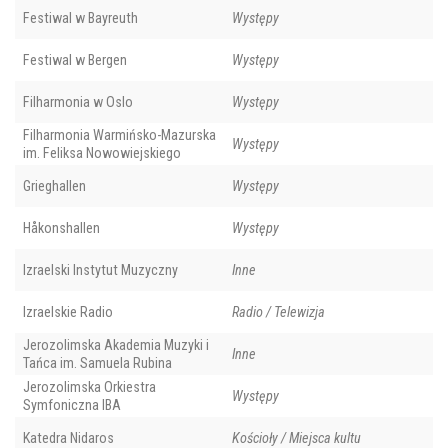
Festiwal w Bayreuth
Występy
Festiwal w Bergen
Występy
Filharmonia w Oslo
Występy
Filharmonia Warmińsko-Mazurska
Występy
im. Feliksa Nowowiejskiego
Grieghallen
Występy
Håkonshallen
Występy
Izraelski Instytut Muzyczny
Inne
Izraelskie Radio
Radio / Telewizja
Jerozolimska Akademia Muzyki i
Inne
Tańca im. Samuela Rubina
Jerozolimska Orkiestra
Występy
Symfoniczna IBA
Katedra Nidaros
Kościoły / Miejsca kultu