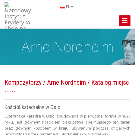
PL
Toggle
Naviga
Kompozytorzy
/
Arne Nordheim
/ Katalog miejsc
Kościół katedralny w Oslo
Luterańska katedra w Oslo, zbudowana w pierwotnej formie w 1697
roku, jest głównym kościołem biskupstwa obejmującego ten teren
oraz głównym kościołem w kraju, używanym podczas oficjalnych
uroczystości przez parlament (Stortinget) i dwór królewski.