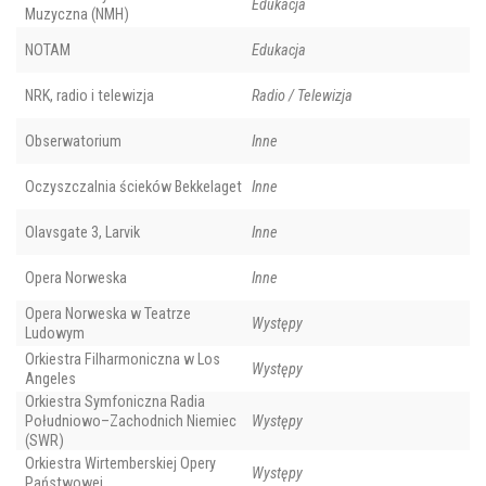
Edukacja
Muzyczna (NMH)
NOTAM
Edukacja
NRK, radio i telewizja
Radio / Telewizja
Obserwatorium
Inne
Oczyszczalnia ścieków Bekkelaget
Inne
Olavsgate 3, Larvik
Inne
Opera Norweska
Inne
Opera Norweska w Teatrze
Występy
Ludowym
Orkiestra Filharmoniczna w Los
Występy
Angeles
Orkiestra Symfoniczna Radia
Południowo–Zachodnich Niemiec
Występy
(SWR)
Orkiestra Wirtemberskiej Opery
Występy
Państwowej