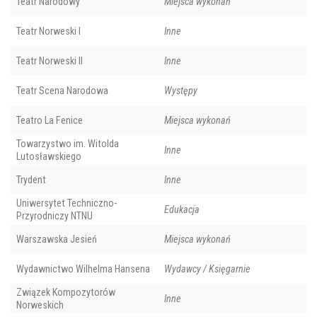
Teatr Narodowy
Miejsca wykonań
Teatr Norweski I
Inne
Teatr Norweski II
Inne
Teatr Scena Narodowa
Występy
Teatro La Fenice
Miejsca wykonań
Towarzystwo im. Witolda
Inne
Lutosławskiego
Trydent
Inne
Uniwersytet Techniczno-
Edukacja
Przyrodniczy NTNU
Warszawska Jesień
Miejsca wykonań
Wydawnictwo Wilhelma Hansena
Wydawcy / Księgarnie
Związek Kompozytorów
Inne
Norweskich