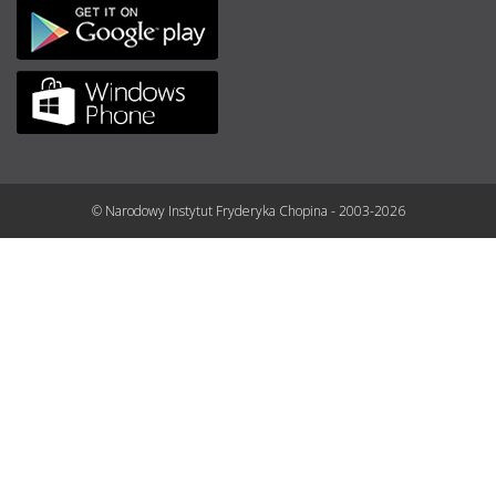
© Narodowy Instytut Fryderyka Chopina - 2003-2026