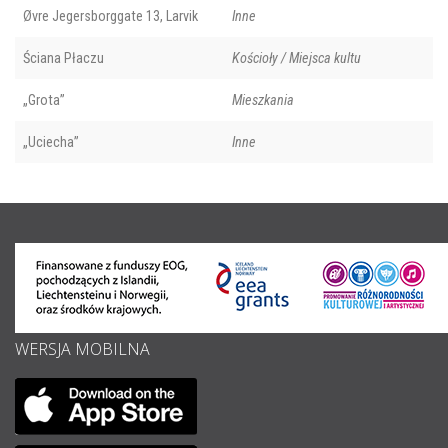
Øvre Jegersborggate 13, Larvik
Inne
Ściana Płaczu
Kościoły / Miejsca kultu
„Grota”
Mieszkania
„Uciecha”
Inne
WERSJA MOBILNA