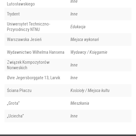
Inne
Lutosławskiego
Trydent
Inne
Uniwersytet Techniczno-
Edukacja
Przyrodniczy NTNU
Warszawska Jesień
Miejsca wykonań
Wydawnictwo Wilhelma Hansena
Wydawcy / Księgarnie
Związek Kompozytorów
Inne
Norweskich
Øvre Jegersborggate 13, Larvik
Inne
Ściana Płaczu
Kościoły / Miejsca kultu
„Grota”
Mieszkania
„Uciecha”
Inne