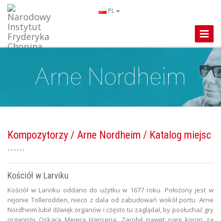
PL
Toggle
Naviga
Kompozytorzy
/
Arne Nordheim
/ Katalog miejsc
Kościół w Larviku
Kościół w Larviku oddano do użytku w 1677 roku. Położony jest w
rejonie Tollerodden, nieco z dala od zabudowań wokół portu. Arne
Nordheim lubił dźwięk organów i często tu zaglądał, by posłuchać gry
organisty Oskara Meiera Hansena. Zarobił nawet parę koron za