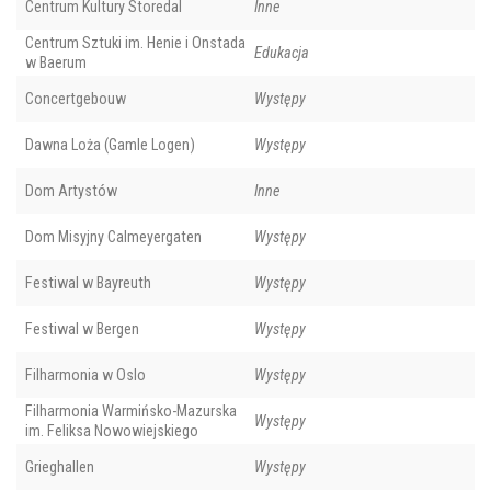
Centrum Kultury Storedal
Inne
Centrum Sztuki im. Henie i Onstada
Edukacja
w Baerum
Concertgebouw
Występy
Dawna Loża (Gamle Logen)
Występy
Dom Artystów
Inne
Dom Misyjny Calmeyergaten
Występy
Festiwal w Bayreuth
Występy
Festiwal w Bergen
Występy
Filharmonia w Oslo
Występy
Filharmonia Warmińsko-Mazurska
Występy
im. Feliksa Nowowiejskiego
Grieghallen
Występy