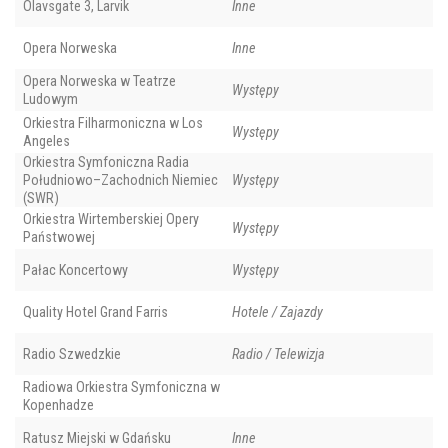
Olavsgate 3, Larvik
Inne
Opera Norweska
Inne
Opera Norweska w Teatrze
Występy
Ludowym
Orkiestra Filharmoniczna w Los
Występy
Angeles
Orkiestra Symfoniczna Radia
Południowo–Zachodnich Niemiec
Występy
(SWR)
Orkiestra Wirtemberskiej Opery
Występy
Państwowej
Pałac Koncertowy
Występy
Quality Hotel Grand Farris
Hotele / Zajazdy
Radio Szwedzkie
Radio / Telewizja
Radiowa Orkiestra Symfoniczna w
Kopenhadze
Ratusz Miejski w Gdańsku
Inne