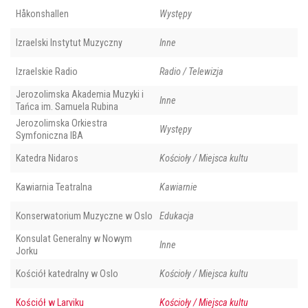
Håkonshallen
Występy
Izraelski Instytut Muzyczny
Inne
Izraelskie Radio
Radio / Telewizja
Jerozolimska Akademia Muzyki i
Inne
Tańca im. Samuela Rubina
Jerozolimska Orkiestra
Występy
Symfoniczna IBA
Katedra Nidaros
Kościoły / Miejsca kultu
Kawiarnia Teatralna
Kawiarnie
Konserwatorium Muzyczne w Oslo
Edukacja
Konsulat Generalny w Nowym
Inne
Jorku
Kościół katedralny w Oslo
Kościoły / Miejsca kultu
Kościół w Larviku
Kościoły / Miejsca kultu