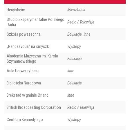
Hergisheim
Mieszkania
Studio Eksperymentalne Polskiego
Radio / Telewizja
Radia
Szkoła powszechna
Edukacja, Inne
„Rendezvous” na smyczki
Występy
Akademia Muzyczna im. Karola
Edukacja
Szymanowskiego
Aula Uniwersytecka
Inne
Biblioteka Narodowa
Edukacja
Brekstad w gminie Ørland
Inne
British Broadcasting Corporation
Radio / Telewizja
Centrum Kennedy'ego
Występy