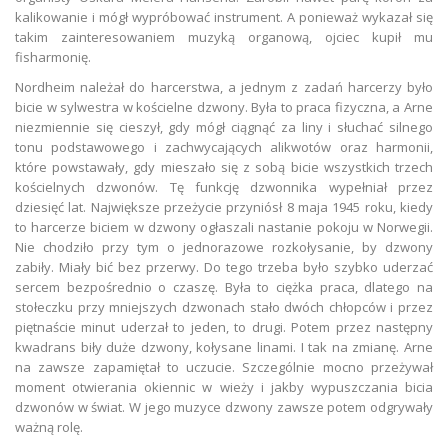
kalikowanie i mógł wypróbować instrument. A ponieważ wykazał się
takim zainteresowaniem muzyką organową, ojciec kupił mu
fisharmonię.
Nordheim należał do harcerstwa, a jednym z zadań harcerzy było
bicie w sylwestra w kościelne dzwony. Była to praca fizyczna, a Arne
niezmiennie się cieszył, gdy mógł ciągnąć za liny i słuchać silnego
tonu podstawowego i zachwycających alikwotów oraz harmonii,
które powstawały, gdy mieszało się z sobą bicie wszystkich trzech
kościelnych dzwonów. Tę funkcję dzwonnika wypełniał przez
dziesięć lat. Największe przeżycie przyniósł 8 maja 1945 roku, kiedy
to harcerze biciem w dzwony ogłaszali nastanie pokoju w Norwegii.
Nie chodziło przy tym o jednorazowe rozkołysanie, by dzwony
zabiły. Miały bić bez przerwy. Do tego trzeba było szybko uderzać
sercem bezpośrednio o czaszę. Była to ciężka praca, dlatego na
stołeczku przy mniejszych dzwonach stało dwóch chłopców i przez
piętnaście minut uderzał to jeden, to drugi. Potem przez następny
kwadrans biły duże dzwony, kołysane linami. I tak na zmianę. Arne
na zawsze zapamiętał to uczucie. Szczególnie mocno przeżywał
moment otwierania okiennic w wieży i jakby wypuszczania bicia
dzwonów w świat. W jego muzyce dzwony zawsze potem odgrywały
ważną rolę.