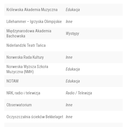
Królewska Akademia Muzyczna
Edukacja
Lillehammer – Igrzyska Olimpijskie
Inne
Międzynarodowa Akademia
Występy
Bachowska
Niderlandzki Teatr Tańca
Norweska Rada Kultury
Inne
Norweska Wyższa Szkoła
Edukacja
Muzyczna (NMH)
NOTAM
Edukacja
NRK, radio i telewizja
Radio / Telewizja
Obserwatorium
Inne
Oczyszczalnia ścieków Bekkelaget
Inne