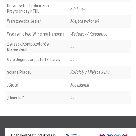
Uniwersytet Techniczno-
Edukacja
Przyrodniczy NTNU
Warszawska Jesień
Miejsca wykonań
Wydawnictwo Wilhelma Hansena
Wydawcy / Księgarnie
Związek Kompozytorów
Inne
Norweskich
Øvre Jegersborggate 13, Larvik
Inne
Ściana Płaczu
Kościoły / Miejsca kultu
„Grota”
Mieszkania
„Uciecha”
Inne