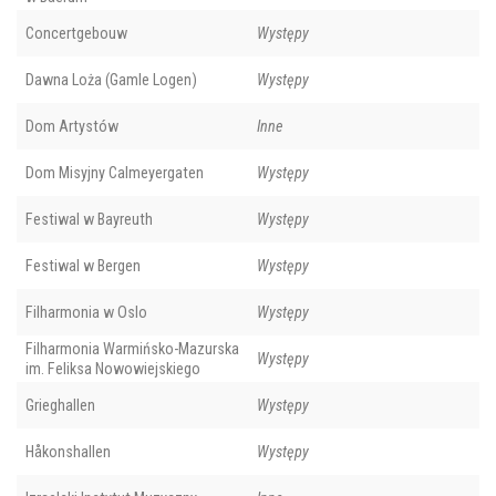
Concertgebouw
Występy
Dawna Loża (Gamle Logen)
Występy
Dom Artystów
Inne
Dom Misyjny Calmeyergaten
Występy
Festiwal w Bayreuth
Występy
Festiwal w Bergen
Występy
Filharmonia w Oslo
Występy
Filharmonia Warmińsko-Mazurska
Występy
im. Feliksa Nowowiejskiego
Grieghallen
Występy
Håkonshallen
Występy