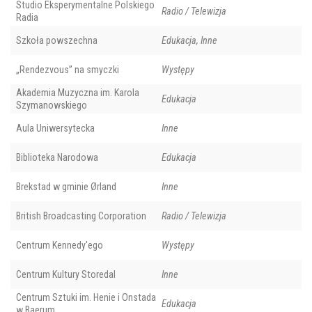
Studio Eksperymentalne Polskiego
Radio / Telewizja
Radia
Szkoła powszechna
Edukacja, Inne
„Rendezvous” na smyczki
Występy
Akademia Muzyczna im. Karola
Edukacja
Szymanowskiego
Aula Uniwersytecka
Inne
Biblioteka Narodowa
Edukacja
Brekstad w gminie Ørland
Inne
British Broadcasting Corporation
Radio / Telewizja
Centrum Kennedy'ego
Występy
Centrum Kultury Storedal
Inne
Centrum Sztuki im. Henie i Onstada
Edukacja
w Baerum