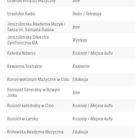
Izraelski Instytut Muzyczny
Inne
Izraelskie Radio
Radio / Telewizja
Jerozolimska Akademia Muzyki i
Inne
Tańca im. Samuela Rubina
Jerozolimska Orkiestra
Występy
Symfoniczna IBA
Katedra Nidaros
Kościoły / Miejsca kultu
Kawiarnia Teatralna
Kawiarnie
Konserwatorium Muzyczne w Oslo
Edukacja
Konsulat Generalny w Nowym
Inne
Jorku
Kościół katedralny w Oslo
Kościoły / Miejsca kultu
Kościół w Larviku
Kościoły / Miejsca kultu
Królewska Akademia Muzyczna
Edukacja