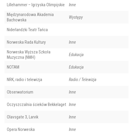
Lillehammer – Igrzyska Olimpijskie
Inne
Międzynarodowa Akademia
Występy
Bachowska
Niderlandzki Teatr Tańca
Norweska Rada Kultury
Inne
Norweska Wyższa Szkoła
Edukacja
Muzyczna (NMH)
NOTAM
Edukacja
NRK, radio i telewizja
Radio / Telewizja
Obserwatorium
Inne
Oczyszczalnia ścieków Bekkelaget
Inne
Olavsgate 3, Larvik
Inne
Opera Norweska
Inne