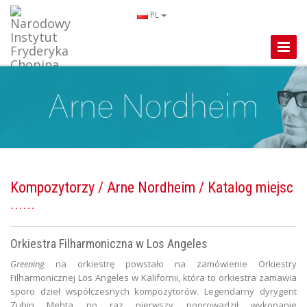
PL
Toggle
Naviga
Kompozytorzy
/
Arne Nordheim
/ Katalog miejsc
Orkiestra Filharmoniczna w Los Angeles
Greening
na orkiestrę powstało na zamówienie Orkiestry
Filharmonicznej Los Angeles w Kalifornii, która to orkiestra zamawia
sporo dzieł współczesnych kompozytorów. Legendarny dyrygent
Zubin Mehta po raz pierwszy poprowadził wykonanie