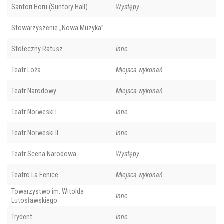
Santori Horu (Suntory Hall)
Występy
Stowarzyszenie „Nowa Muzyka”
Stołeczny Ratusz
Inne
Teatr Loża
Miejsca wykonań
Teatr Narodowy
Miejsca wykonań
Teatr Norweski I
Inne
Teatr Norweski II
Inne
Teatr Scena Narodowa
Występy
Teatro La Fenice
Miejsca wykonań
Towarzystwo im. Witolda
Inne
Lutosławskiego
Trydent
Inne