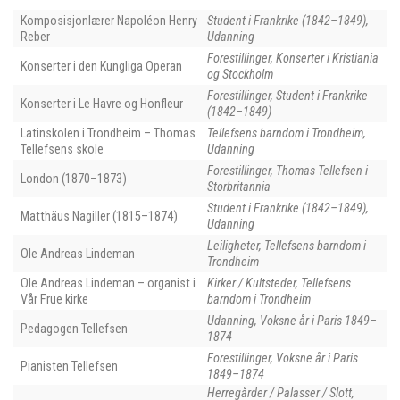
Komposisjonlærer Napoléon Henry
Student i Frankrike (1842–1849),
Reber
Udanning
Forestillinger, Konserter i Kristiania
Konserter i den Kungliga Operan
og Stockholm
Forestillinger, Student i Frankrike
Konserter i Le Havre og Honfleur
(1842–1849)
Latinskolen i Trondheim – Thomas
Tellefsens barndom i Trondheim,
Tellefsens skole
Udanning
Forestillinger, Thomas Tellefsen i
London (1870–1873)
Storbritannia
Student i Frankrike (1842–1849),
Matthäus Nagiller (1815–1874)
Udanning
Leiligheter, Tellefsens barndom i
Ole Andreas Lindeman
Trondheim
Ole Andreas Lindeman – organist i
Kirker / Kultsteder, Tellefsens
Vår Frue kirke
barndom i Trondheim
Udanning, Voksne år i Paris 1849–
Pedagogen Tellefsen
1874
Forestillinger, Voksne år i Paris
Pianisten Tellefsen
1849–1874
Herregårder / Palasser / Slott,