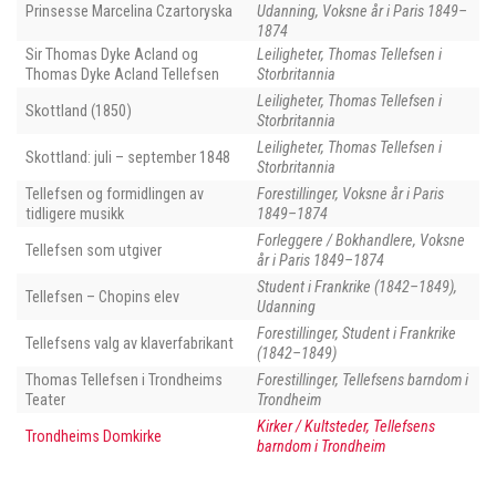
Prinsesse Marcelina Czartoryska
Udanning, Voksne år i Paris 1849–
1874
Sir Thomas Dyke Acland og
Leiligheter, Thomas Tellefsen i
Thomas Dyke Acland Tellefsen
Storbritannia
Leiligheter, Thomas Tellefsen i
Skottland (1850)
Storbritannia
Leiligheter, Thomas Tellefsen i
Skottland: juli – september 1848
Storbritannia
Tellefsen og formidlingen av
Forestillinger, Voksne år i Paris
tidligere musikk
1849–1874
Forleggere / Bokhandlere, Voksne
Tellefsen som utgiver
år i Paris 1849–1874
Student i Frankrike (1842–1849),
Tellefsen – Chopins elev
Udanning
Forestillinger, Student i Frankrike
Tellefsens valg av klaverfabrikant
(1842–1849)
Thomas Tellefsen i Trondheims
Forestillinger, Tellefsens barndom i
Teater
Trondheim
Kirker / Kultsteder, Tellefsens
Trondheims Domkirke
barndom i Trondheim