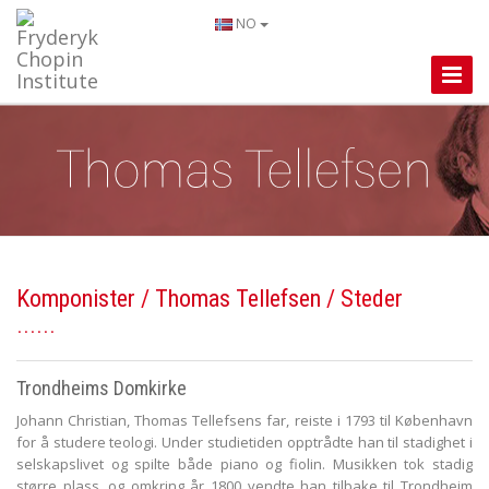
NO
Toggle
Naviga
Komponister
/
Thomas Tellefsen
/ Steder
Trondheims Domkirke
Johann Christian, Thomas Tellefsens far, reiste i 1793 til København
for å studere teologi. Under studietiden opptrådte han til stadighet i
selskapslivet og spilte både piano og fiolin. Musikken tok stadig
større plass, og omkring år 1800 vendte han tilbake til Trondheim