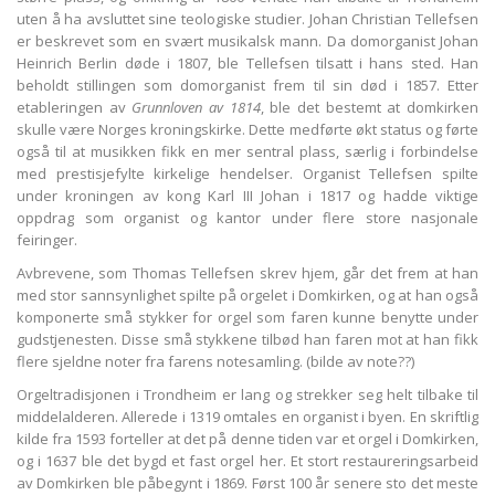
uten å ha avsluttet sine teologiske studier. Johan Christian Tellefsen
er beskrevet som en svært musikalsk mann. Da domorganist Johan
Heinrich Berlin døde i 1807, ble Tellefsen tilsatt i hans sted. Han
beholdt stillingen som domorganist frem til sin død i 1857. Etter
etableringen av
Grunnloven av 1814
, ble det bestemt at domkirken
skulle være Norges kroningskirke. Dette medførte økt status og førte
også til at musikken fikk en mer sentral plass, særlig i forbindelse
med prestisjefylte kirkelige hendelser. Organist Tellefsen spilte
under kroningen av kong Karl III Johan i 1817 og hadde viktige
oppdrag som organist og kantor under flere store nasjonale
feiringer.
Avbrevene, som Thomas Tellefsen skrev hjem, går det frem at han
med stor sannsynlighet spilte på orgelet i Domkirken, og at han også
komponerte små stykker for orgel som faren kunne benytte under
gudstjenesten. Disse små stykkene tilbød han faren mot at han fikk
flere sjeldne noter fra farens notesamling. (bilde av note??)
Orgeltradisjonen i Trondheim er lang og strekker seg helt tilbake til
middelalderen. Allerede i 1319 omtales en organist i byen. En skriftlig
kilde fra 1593 forteller at det på denne tiden var et orgel i Domkirken,
og i 1637 ble det bygd et fast orgel her. Et stort restaureringsarbeid
av Domkirken ble påbegynt i 1869. Først 100 år senere sto det meste