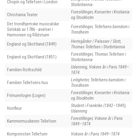
Chopin og Tellefsen i London
Storbritannia
Forestillinger, Konserter i Kristiania
Christiania Teater
og Stockholm
Det trondhjemske musicalske
Forestillinger, Tellefsens barndom i
Selskab av 1786 - øvelser i
Trondheim
Harmonien og Rådstuen
Herregårder / Palasser / Slott,
England og Skottland (1849)
Thomas Tellefsen i Storbritannia
Forestillinger, Thomas Tellefsen i
England og Skottland (1851)
Storbritannia
Udanning, Voksne år i Paris 1849–
Familien Rothschild
1874
Leiligheter, Tellefsens barndom i
Familien Tellefsens hus
Trondheim
Forestillinger, Konserter i Kristiania
Frimurerlogen (Logen)
og Stockholm
Student i Frankrike (1842–1849),
Honfleur
Udanning
Forestillinger, Voksne år i Paris
Kammermusikeren Tellefsen
1849–1874
Komponisten Tellefsen
Voksne år i Paris 1849–1874