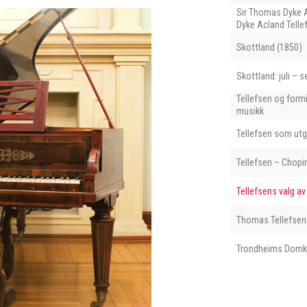
Sir Thomas Dyke 
Dyke Acland Telle
Skottland (1850)
Skottland: juli –
Tellefsen og formi
musikk
Tellefsen som utg
Tellefsen – Chopi
Tellefsens valg av
Thomas Tellefsen 
Trondheims Domk