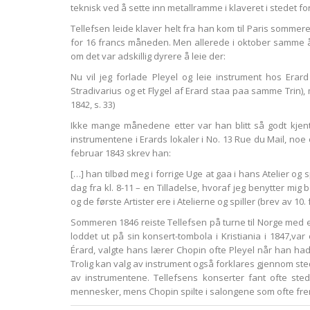
teknisk ved å sette inn metallramme i klaveret i stedet f
Tellefsen leide klaver helt fra han kom til Paris sommere
for 16 francs måneden. Men allerede i oktober samme år 
om det var adskillig dyrere å leie der:
Nu vil jeg forlade Pleyel og leie instrument hos Erard
Stradivarius og et Flygel af Erard staa paa samme Trin),
1842, s. 33)
Ikke mange månedene etter var han blitt så godt kjen
instrumentene i Erards lokaler i No. 13 Rue du Mail, noe 
februar 1843 skrev han:
[…] han tilbød meg i forrige Uge at gaa i hans Atelier og
dag fra kl. 8-11 – en Tilladelse, hvoraf jeg benytter mig
og de første Artister ere i Atelierne og spiller (brev av 10. 
Sommeren 1846 reiste Tellefsen på turne til Norge med e
loddet ut på sin konsert-tombola i Kristiania i 1847,v
Érard, valgte hans lærer Chopin ofte Pleyel når han had
Trolig kan valg av instrument også forklares gjennom ste
av instrumentene. Tellefsens konserter fant ofte sted
mennesker, mens Chopin spilte i salongene som ofte frem