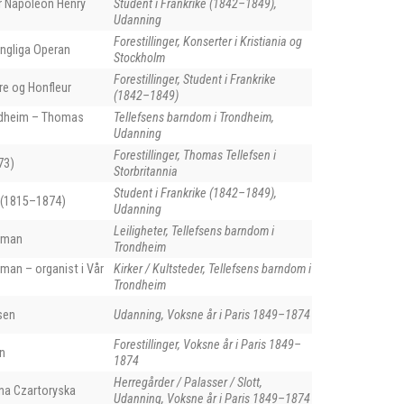
 Napoléon Henry
Student i Frankrike (1842–1849),
Udanning
Forestillinger, Konserter i Kristiania og
ungliga Operan
Stockholm
Forestillinger, Student i Frankrike
re og Honfleur
(1842–1849)
ondheim – Thomas
Tellefsens barndom i Trondheim,
Udanning
Forestillinger, Thomas Tellefsen i
73)
Storbritannia
Student i Frankrike (1842–1849),
 (1815–1874)
Udanning
Leiligheter, Tellefsens barndom i
eman
Trondheim
man – organist i Vår
Kirker / Kultsteder, Tellefsens barndom i
Trondheim
sen
Udanning, Voksne år i Paris 1849–1874
Forestillinger, Voksne år i Paris 1849–
n
1874
Herregårder / Palasser / Slott,
na Czartoryska
Udanning, Voksne år i Paris 1849–1874