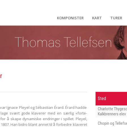
KOMPONISTER
KART
TURER
r
Sted
t var Ignace Pleyel og Sébastian Érard. Érard hadde
Charlotte Thyges
å lage svært gode klaverer med en særlig «forte-
Kalkbrenners elev
for å skape dynamiske endringer i spillet. Pleyel,
Chopin og Tellefs
i 1807. Han bidro blant annet til å forbedre klaveret