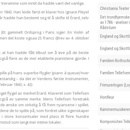
or treramme som inntil da hadde vært det vanlige.
Christiania Teater
n 1842. Han leide først et klaver hos Ignace Pleyel
Det trondhjemske
hadde han bestemt seg til å skifte til Érard, selv
av 1786 - øvelser
Rådstuen
 (Et gammelt Ordsprog i Paris siger: En Violin af
England og Skottl
 men det koste ogsaa 25 francs (Brev av 4. oktober
England og Skottl
t at han hadde fått tilbud om å øve på de beste
også flere av de mer etablerte pianistene gjorde. I
Familien Rothschi
 spille på hans superbe Flygler (piano á queue) hver
Familien Tellefse
 bestandig – da det er Verdens første Instrumenter,
februar 1843, s. 42)
Frimurerlogen (Lo
get flygel av merket Érard. Klaveret som Tellefsen
Honfleur
ar også av samme merke. Mens Tellefsen foretrakk
de ønske om virkelig å få frem nyansene i spillet.
Kammermusikeren 
dene de to spilte på, som fordret ulike egenskaper
 i store konsertsaler med plass til flere hundre
Komponisten Tell
stod som langt mer intime lokaler.