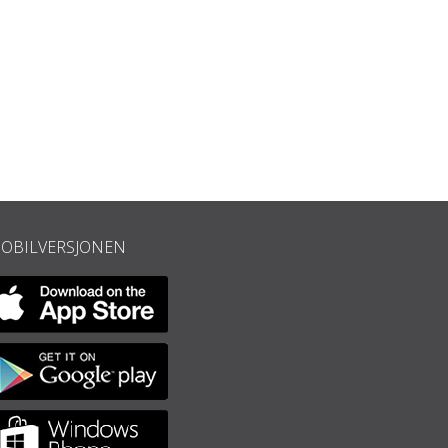
piano fra 1849. Fra samlingen av Fryderyk Chopin Institute.
OBILVERSJONEN