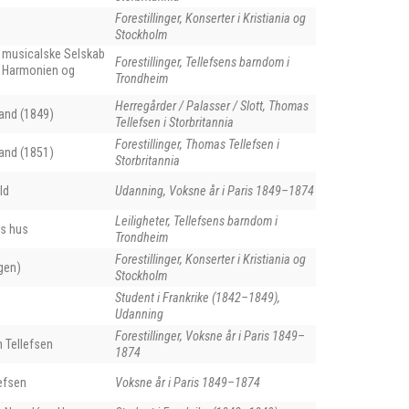
Forestillinger, Konserter i Kristiania og
Stockholm
 musicalske Selskab
Forestillinger, Tellefsens barndom i
 i Harmonien og
Trondheim
Herregårder / Palasser / Slott, Thomas
and (1849)
Tellefsen i Storbritannia
Forestillinger, Thomas Tellefsen i
and (1851)
Storbritannia
ld
Udanning, Voksne år i Paris 1849–1874
Leiligheter, Tellefsens barndom i
ns hus
Trondheim
Forestillinger, Konserter i Kristiania og
gen)
Stockholm
Student i Frankrike (1842–1849),
Udanning
Forestillinger, Voksne år i Paris 1849–
Tellefsen
1874
efsen
Voksne år i Paris 1849–1874