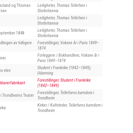
Acland og Thomas
Leiligheter, Thomas Tellefsen i
fsen
Storbritannia
Leiligheter, Thomas Tellefsen i
Storbritannia
Leiligheter, Thomas Tellefsen i
 september 1848
Storbritannia
dlingen av tidligere
Forestillinger, Voksne år i Paris 1849–
1874
Forleggere / Bokhandlere, Voksne år i
iver
Paris 1849–1874
Student i Frankrike (1842–1849),
ns elev
Udanning
Forestillinger, Student i Frankrike
 klaverfabrikant
(1842–1849)
Forestillinger, Tellefsens barndom i
i Trondheims Teater
Trondheim
Kirker / Kultsteder, Tellefsens barndom i
irke
Trondheim