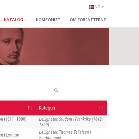
NO
KATALOG
KOMPONIST
OM FORFATTERNE
Kategori
on (1811–1880) –
Leiligheter, Student i Frankrike (1842–
1849)
Leiligheter, Thomas Tellefsen i
en i London
Storbritannia