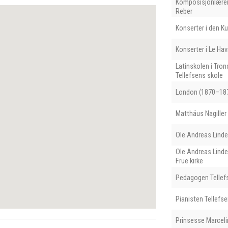
Komposisjonlærer
Reber
Konserter i den K
Konserter i Le Hav
Latinskolen i Tr
Tellefsens skole
London (1870–18
Matthäus Nagiller
Ole Andreas Lind
Ole Andreas Linde
Frue kirke
Pedagogen Tellef
Pianisten Tellefse
Prinsesse Marceli