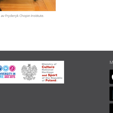
 av Fryderyk Chopin Institute.
Érard 
M