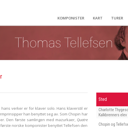
KOMPONISTER
KART
TURER
r
Sted
 hans verker er for klaver solo. Hans klaverstil er
Charlotte Thyges
ormprinsipper han benyttet seg av. Som Chopin har
Kalkbrenners elev
aer. Den første samlingen med mazurkaer,
Quatre
Chopin og Tellefs
de første norske komponister benyttet Tellefsen den