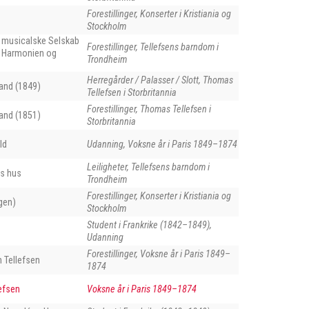
Forestillinger, Konserter i Kristiania og
Stockholm
 musicalske Selskab
Forestillinger, Tellefsens barndom i
 i Harmonien og
Trondheim
Herregårder / Palasser / Slott, Thomas
and (1849)
Tellefsen i Storbritannia
Forestillinger, Thomas Tellefsen i
and (1851)
Storbritannia
ld
Udanning, Voksne år i Paris 1849–1874
Leiligheter, Tellefsens barndom i
ns hus
Trondheim
Forestillinger, Konserter i Kristiania og
gen)
Stockholm
Student i Frankrike (1842–1849),
Udanning
Forestillinger, Voksne år i Paris 1849–
Tellefsen
1874
efsen
Voksne år i Paris 1849–1874