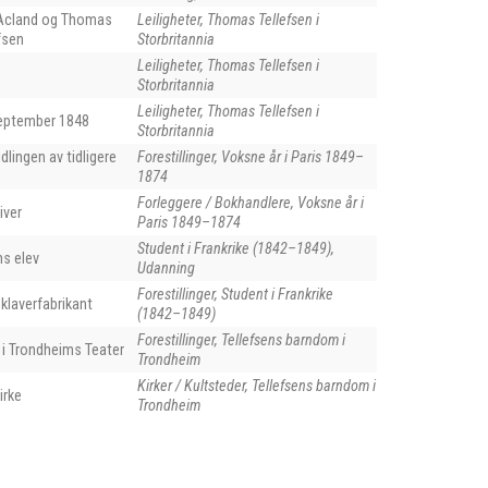
Acland og Thomas
Leiligheter, Thomas Tellefsen i
fsen
Storbritannia
Leiligheter, Thomas Tellefsen i
Storbritannia
Leiligheter, Thomas Tellefsen i
 september 1848
Storbritannia
dlingen av tidligere
Forestillinger, Voksne år i Paris 1849–
1874
Forleggere / Bokhandlere, Voksne år i
iver
Paris 1849–1874
Student i Frankrike (1842–1849),
ns elev
Udanning
Forestillinger, Student i Frankrike
 klaverfabrikant
(1842–1849)
Forestillinger, Tellefsens barndom i
i Trondheims Teater
Trondheim
Kirker / Kultsteder, Tellefsens barndom i
irke
Trondheim
konsert f-moll, op. 15 av Thomas Tellefsen. Paris: S. Richault, n.d. (1854).