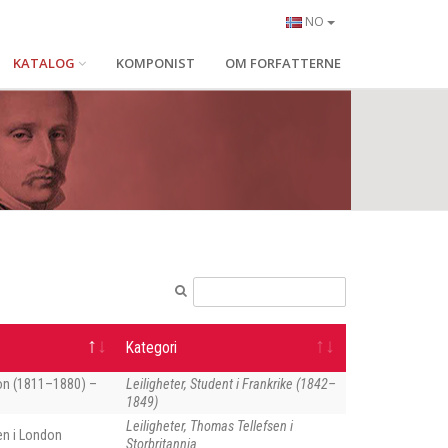
NO
KATALOG
KOMPONIST
OM FORFATTERNE
Kategori
on (1811–1880) –
Leiligheter, Student i Frankrike (1842–
1849)
Leiligheter, Thomas Tellefsen i
en i London
Storbritannia