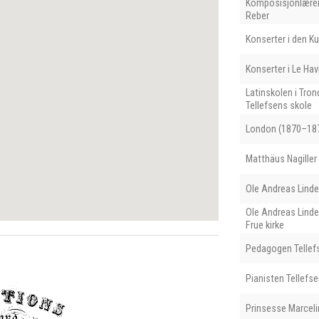
Komposisjonlærer
Reber
Konserter i den K
Konserter i Le Hav
Latinskolen i Tr
Tellefsens skole
London (1870–18
Matthäus Nagiller
Ole Andreas Lind
Ole Andreas Linde
Frue kirke
Pedagogen Tellef
Pianisten Tellefse
Prinsesse Marceli