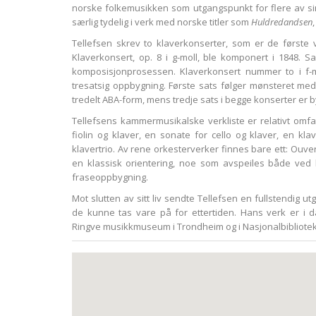
norske folkemusikken som utgangspunkt for flere av si
særlig tydelig i verk med norske titler som
Huldredandsen
Tellefsen skrev to klaverkonserter, som er de første v
Klaverkonsert, op. 8 i g-moll, ble komponert i 1848. 
komposisjonprosessen. Klaverkonsert nummer to i f-mo
tresatsig oppbygning. Første sats følger mønsteret med
tredelt ABA-form, mens tredje sats i begge konserter er 
Tellefsens kammermusikalske verkliste er relativt omfat
fiolin og klaver, en sonate for cello og klaver, en kl
klavertrio. Av rene orkesterverker finnes bare ett: Ouver
en klassisk orientering, noe som avspeiles både ved
fraseoppbygning.
Mot slutten av sitt liv sendte Tellefsen en fullstendig utg
de kunne tas vare på for ettertiden. Hans verk er i d
Ringve musikkmuseum i Trondheim og i Nasjonalbiblioteke