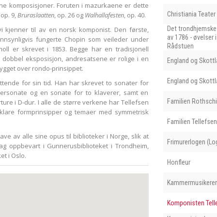
ne komposisjoner. Foruten i mazurkaene er dette
Christiania Teater
, op. 9,
Bruraslaatten
, op. 26 og
Walhallafesten
, op. 40.
Det trondhjemske
i kjenner til av en norsk komponist. Den første,
av 1786 - øvelser
Sannsynligvis fungerte Chopin som veileder under
Rådstuen
ll er skrevet i 1853. Begge har en tradisjonell
 dobbel eksposisjon, andresatsene er rolige i en
England og Skottl
bygget over rondo-prinsippet.
England og Skottl
tende for sin tid. Han har skrevet to sonater for
aversonate og en sonate for to klaverer, samt en
Familien Rothschi
ture i D-dur. I alle de større verkene har Tellefsen
 klare formprinsipper og temaer med symmetrisk
Familien Tellefse
ave av alle sine opus til biblioteker i Norge, slik at
Frimurerlogen (Lo
ag oppbevart i Gunnerusbiblioteket i Trondheim,
t i Oslo.
Honfleur
Kammermusikeren 
Komponisten Tell