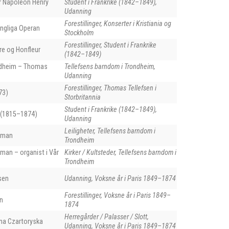
 Napoléon Henry
Student i Frankrike (1842–1849),
Udanning
Forestillinger, Konserter i Kristiania og
ungliga Operan
Stockholm
Forestillinger, Student i Frankrike
re og Honfleur
(1842–1849)
ondheim – Thomas
Tellefsens barndom i Trondheim,
Udanning
Forestillinger, Thomas Tellefsen i
73)
Storbritannia
Student i Frankrike (1842–1849),
 (1815–1874)
Udanning
Leiligheter, Tellefsens barndom i
eman
Trondheim
man – organist i Vår
Kirker / Kultsteder, Tellefsens barndom i
Trondheim
sen
Udanning, Voksne år i Paris 1849–1874
Forestillinger, Voksne år i Paris 1849–
n
1874
Herregårder / Palasser / Slott,
na Czartoryska
Udanning, Voksne år i Paris 1849–1874