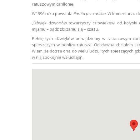
ratuszowym carillonie.
W1996 roku powstała
Partita per carillon.
W komentarzu do 
„Dźwięk dzwonów towarzyszy człowiekowi od kołyski 
mijaniu – bądź zbliżaniu się – czasu.
Pełnię tych dźwięków odnajdziemy w ratuszowym caril
spieszących w pobliżu ratusza. Od dawna chciałem sk
Wiem, że dotrze ona do wielu ludzi, i tych spieszących gd
w nią spokojnie wsłuchają”.