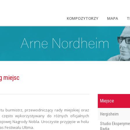
KOMPOZYTORZY
MAPA
T
g miejsc
Miejsce
u burmistrz, przewodniczący rady miejskiej oraz
Hergisheim
st często wykorzystywany do różnych oficjalnych
ojowej Nagrody Nobla. Uroczyste przyjęcie w holu
Studio Eksperyme
s Festiwalu Ultima.
Radia