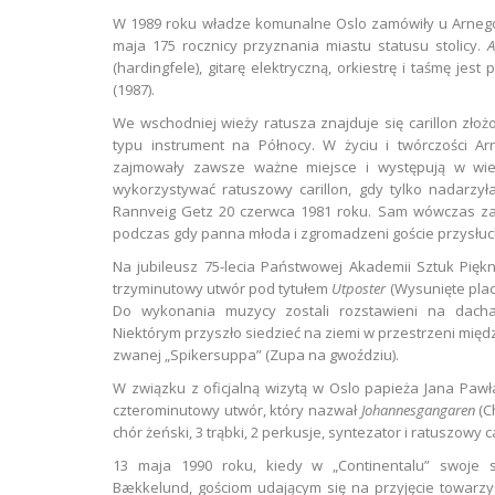
W 1989 roku władze komunalne Oslo zamówiły u Arnego
maja 175 rocznicy przyznania miastu statusu stolicy.
A
(hardingfele), gitarę elektryczną, orkiestrę i taśmę je
(1987).
We wschodniej wieży ratusza znajduje się carillon zło
typu instrument na Północy. W życiu i twórczości A
zajmowały zawsze ważne miejsce i występują w wielu
wykorzystywać ratuszowy carillon, gdy tylko nadarzyła
Rannveig Getz 20 czerwca 1981 roku. Sam wówczas zagr
podczas gdy panna młoda i zgromadzeni goście przysłuchi
Na jubileusz 75-lecia Państwowej Akademii Sztuk Pię
trzyminutowy utwór pod tytułem
Utposter
(Wysunięte placó
Do wykonania muzycy zostali rozstawieni na dacha
Niektórym przyszło siedzieć na ziemi w przestrzeni mię
zwanej „Spikersuppa” (Zupa na gwoździu).
W związku z oficjalną wizytą w Oslo papieża Jana Paw
czterominutowy utwór, który nazwał
Johannesgangaren
(C
chór żeński, 3 trąbki, 2 perkusje, syntezator i ratuszowy ca
13 maja 1990 roku, kiedy w „Continentalu” swoje sz
Bækkelund, gościom udającym się na przyjęcie towarz