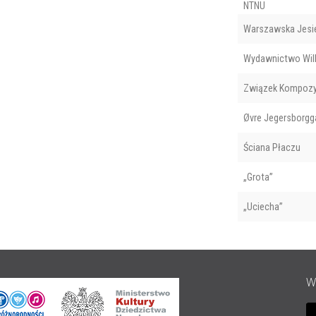
NTNU
Warszawska Jesi
Wydawnictwo Wil
Związek Kompozy
Øvre Jegersborgga
Ściana Płaczu
„Grota”
„Uciecha”
W