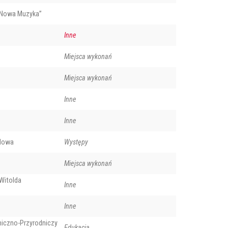
„Nowa Muzyka”
Inne
Miejsca wykonań
Miejsca wykonań
Inne
Inne
odowa
Występy
Miejsca wykonań
Witolda
Inne
Inne
niczno-Przyrodniczy
Edukacja