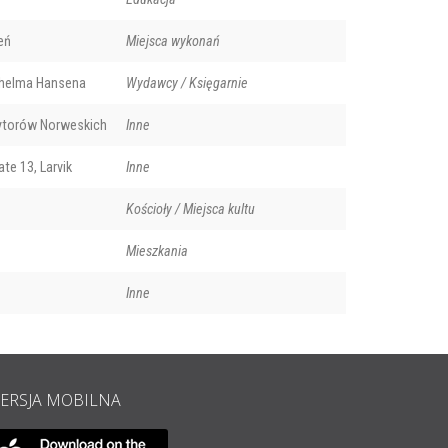
eń
Miejsca wykonań
helma Hansena
Wydawcy / Księgarnie
torów Norweskich
Inne
te 13, Larvik
Inne
Kościoły / Miejsca kultu
Mieszkania
Inne
ERSJA MOBILNA