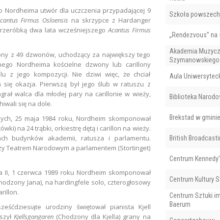
 Nordheima utwór dla uczczenia przypadającej 9
Szkoła powszech
cantus Firmus Osloensis
na skrzypce z Hardanger
st przeróbką dwa lata wcześniejszego
Acantus Firmus
„Rendezvous” na 
Akademia Muzyczn
żony z 49 dzwonów, uchodzący za największy tego
Szymanowskiego
rnego Nordheima kościelne dzwony lub carillony
 z jego kompozycji. Nie dziwi więc, że chciał
Aula Uniwersytec
 się okazja. Pierwszą był jego ślub w ratuszu z
ał walca dla młodej pary na carillonie w wieży,
Biblioteka Narod
wali się na dole.
Brekstad w gminie
knych, 25 maja 1984 roku, Nordheim skomponował
wki) na 24 trąbki, orkiestrę dętą i carillon na wieży.
ch budynków akademii, ratusza i parlamentu.
British Broadcast
dzy Teatrem Narodowym a parlamentem (Stortinget)
Centrum Kennedy
ła II, 1 czerwca 1989 roku Nordheim skomponował
Centrum Kultury S
hodzony Jana), na hardingfele solo, czterogłosowy
rillon.
Centrum Sztuki im
Baerum
eśćdziesiąte urodziny świętował pianista Kjell
yszył
Kjellsgangaren
(Chodzony dla Kjella) grany na