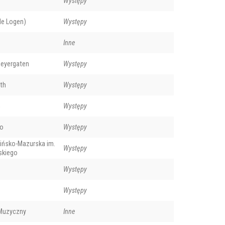
Występy
e Logen)
Występy
Inne
eyergaten
Występy
th
Występy
n
Występy
lo
Występy
ińsko-Mazurska im.
Występy
skiego
Występy
Występy
 Muzyczny
Inne