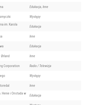
na
Edukacja, Inne
smyczki
Występy
a im. Karola
Edukacja
ka
Inne
owa
Edukacja
 Ørland
Inne
ing Corporation
Radio / Telewizja
'ego
Występy
toredal
Inne
. Henie i Onstada w
Edukacja