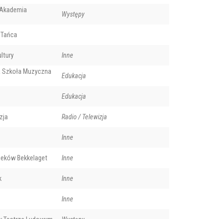
Akademia
Występy
 Tańca
ltury
Inne
 Szkoła Muzyczna
Edukacja
Edukacja
zja
Radio / Telewizja
Papież Jan Paweł II i Arne Nordheim.
Inne
ieków Bekkelaget
Inne
k
Inne
Inne