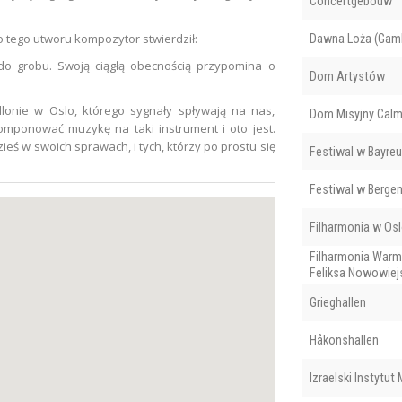
Concertgebouw
tego utworu kompozytor stwierdził:
Dawna Loża (Gaml
do grobu. Swoją ciągłą obecnością przypomina o
Dom Artystów
lonie w Oslo, którego sygnały spływają na nas,
Dom Misyjny Calm
omponować muzykę na taki instrument i oto jest.
zieś w swoich sprawach, i tych, którzy po prostu się
Festiwal w Bayreu
Festiwal w Berge
Filharmonia w Os
Filharmonia Warm
Feliksa Nowowiej
Grieghallen
Håkonshallen
Izraelski Instytut