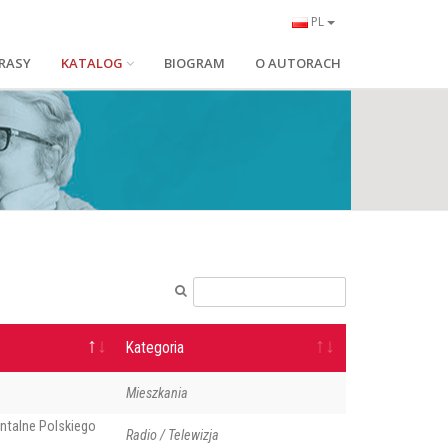
PL
RASY
KATALOG
BIOGRAM
O AUTORACH
Kategoria
Mieszkania
ntalne Polskiego
Radio / Telewizja