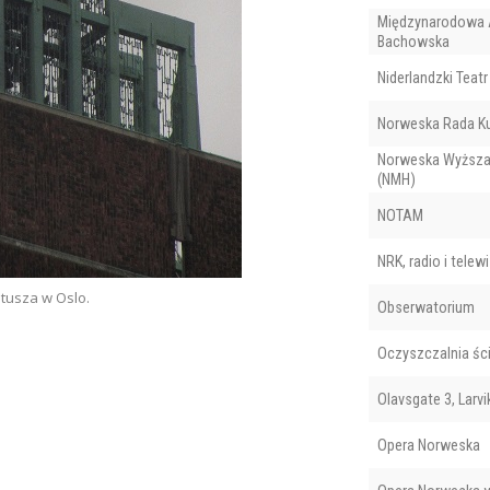
Międzynarodowa 
Bachowska
Niderlandzki Teatr
Norweska Rada Ku
Norweska Wyższa
(NMH)
NOTAM
NRK, radio i telewi
atusza w Oslo.
Obserwatorium
Oczyszczalnia śc
Olavsgate 3, Larvi
Opera Norweska