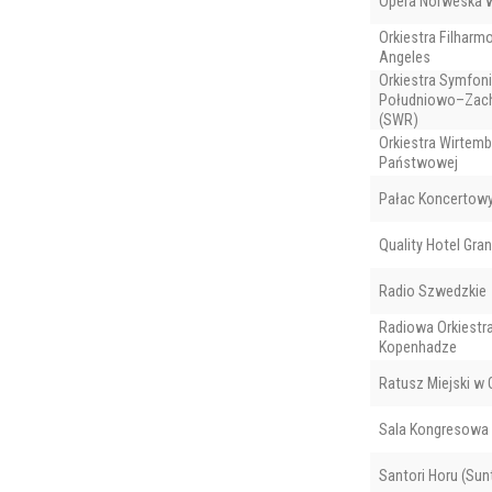
Opera Norweska 
Orkiestra Filharm
Angeles
Orkiestra Symfon
Południowo–Zach
(SWR)
Orkiestra Wirtemb
Państwowej
Pałac Koncertow
Quality Hotel Gran
Radio Szwedzkie
Radiowa Orkiestr
Kopenhadze
Ratusz Miejski w
Sala Kongresowa
Santori Horu (Sunt