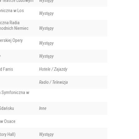
w Teatrze Ludowym
Występy
oniczna w Los
Występy
iczna Radia
odnich Niemiec
Występy
erskiej Opery
Występy
y
Występy
d Farris
Hotele / Zajazdy
Radio / Telewizja
a Symfoniczna w
 Gdańsku
Inne
 w Osace
ory Hall)
Występy