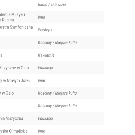
Radio / Telewizja
demia Muzyki i
Inne
a Rubina
iestra Symfoniczna
Występy
Kościoły / Miejsca kultu
na
Kawiarnie
Muzyczne w Oslo
Edukacja
ny w Nowym Jorku
Inne
y w Oslo
Kościoły / Miejsca kultu
Kościoły / Miejsca kultu
mia Muzyczna
Edukacja
yska Olimpijskie
Inne