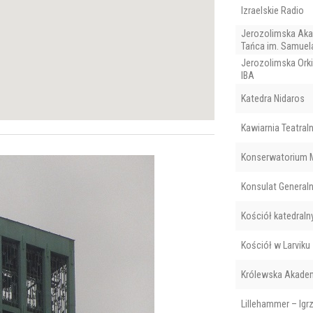
Izraelskie Radio
Jerozolimska Aka
Tańca im. Samuel
Jerozolimska Ork
IBA
Katedra Nidaros
Kawiarnia Teatral
Konserwatorium 
Konsulat General
Kościół katedraln
Kościół w Larviku
Królewska Akade
Lillehammer – Igrz