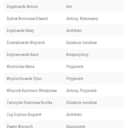
Stępkowski Antoni
Inni
Sydow Bronisław Edward
Autorzy, Wykonawcy
Szpilowski Hilary
Architekci
Szweykowski Wojciech
Działacze narodowi
Szymanowski Karol
Kompozytorzy
Wodzińska Maria
Przyjaciele
Woyciechowski Tytus
Przyjaciele
Wóycicki Kazimierz Władysław
Autorzy, Przyjaciele
Zamoyski Stanisław Kostka
Działacze narodowi
Zug Szymon Bogumił
Architekci
Żywny Wojciech
Nauczyciele