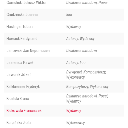
Gomulicki Juliusz Wiktor
Działacze narodowi, Poeci
Grudzińska Joanna
Inni
Haslinger Tobias
Wydawcy
Hoesick Ferdynand
Autorzy, Wydawcy
Janowski Jan Nepomucen
Działacze narodowi
Jasienica Paweł
Autorzy, Inni
Dyrygenci, Kompozytorzy,
Jawurek Józef
Wykonawcy
Kalkbrenner Fryderyk
Kompozytorzy, Wykonawcy
Działacze narodowi, Poeci,
Kiciński Bruno
Wydawcy
Klukowski Franciszek
Wydawcy
Kurpińska Zofia
Wykonawcy