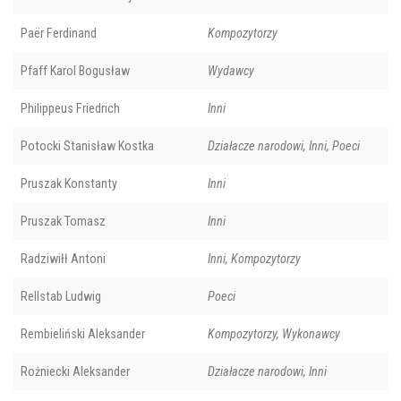
Paër Ferdinand
Kompozytorzy
Pfaff Karol Bogusław
Wydawcy
Philippeus Friedrich
Inni
Potocki Stanisław Kostka
Działacze narodowi, Inni, Poeci
Pruszak Konstanty
Inni
Pruszak Tomasz
Inni
Radziwiłł Antoni
Inni, Kompozytorzy
Rellstab Ludwig
Poeci
Rembieliński Aleksander
Kompozytorzy, Wykonawcy
Rożniecki Aleksander
Działacze narodowi, Inni