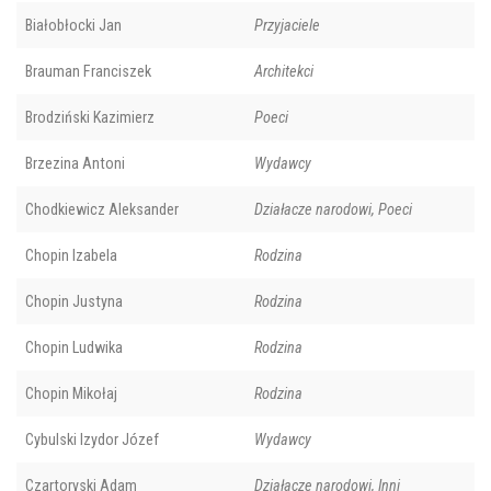
Białobłocki Jan
Przyjaciele
Brauman Franciszek
Architekci
Brodziński Kazimierz
Poeci
Brzezina Antoni
Wydawcy
Chodkiewicz Aleksander
Działacze narodowi, Poeci
Chopin Izabela
Rodzina
Chopin Justyna
Rodzina
Chopin Ludwika
Rodzina
Chopin Mikołaj
Rodzina
Cybulski Izydor Józef
Wydawcy
Czartoryski Adam
Działacze narodowi, Inni