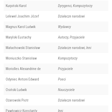
Kurpiński Karol
Dyrygenci, Kompozytorzy
Lelewel Joachim Józef
Działacze narodowi
Magnus Karol Ludwik
Wydawcy
Marylski Eustachy
Autorzy, Przyjaciele
Małachowski Stanisław
Działacze narodowi, Inni
Moniuszko Stanisław
Kompozytorzy
Moriolles Alexandrine de
Przyjaciele
Odyniec Antoni Edward
Poeci
Osiński Ludwik
Nauczyciele
Ożarowski Piotr
Działacze narodowi
Pawłowicz Konstanty
Inni