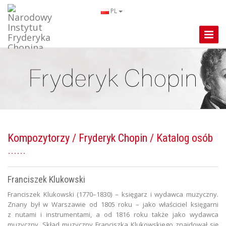
PL
Toggle
Naviga
Kompozytorzy
/
Fryderyk Chopin
/ Katalog osób
Franciszek Klukowski
Franciszek Klukowski (1770–1830) – księgarz i wydawca muzyczny.
Znany był w Warszawie od 1805 roku – jako właściciel księgarni
z nutami i instrumentami, a od 1816 roku także jako wydawca
muzyczny. Skład muzyczny Franciszka Klukowskiego znajdował się