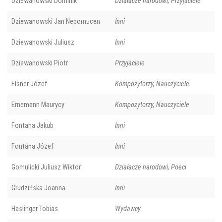
Dziewanowski Dominik
Działacze narodowi, Przyjaciele
Dziewanowski Jan Nepomucen
Inni
Dziewanowski Juliusz
Inni
Dziewanowski Piotr
Przyjaciele
Elsner Józef
Kompozytorzy, Nauczyciele
Ernemann Maurycy
Kompozytorzy, Nauczyciele
Fontana Jakub
Inni
Fontana Józef
Inni
Gomulicki Juliusz Wiktor
Działacze narodowi, Poeci
Grudzińska Joanna
Inni
Haslinger Tobias
Wydawcy