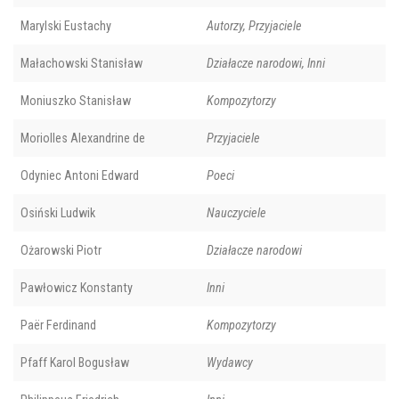
Marylski Eustachy
Autorzy, Przyjaciele
Małachowski Stanisław
Działacze narodowi, Inni
Moniuszko Stanisław
Kompozytorzy
Moriolles Alexandrine de
Przyjaciele
Odyniec Antoni Edward
Poeci
Osiński Ludwik
Nauczyciele
Ożarowski Piotr
Działacze narodowi
Pawłowicz Konstanty
Inni
Paër Ferdinand
Kompozytorzy
Pfaff Karol Bogusław
Wydawcy