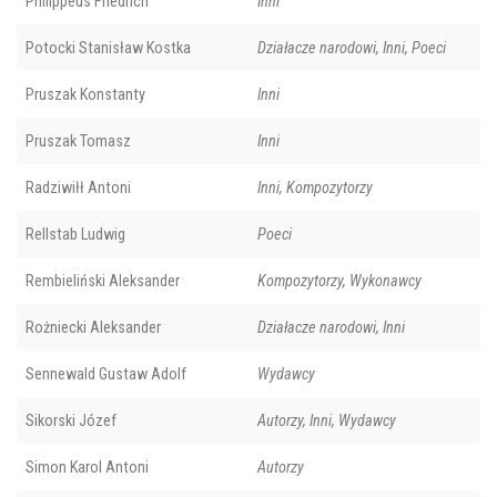
Philippeus Friedrich
Inni
Potocki Stanisław Kostka
Działacze narodowi, Inni, Poeci
Pruszak Konstanty
Inni
Pruszak Tomasz
Inni
Radziwiłł Antoni
Inni, Kompozytorzy
Rellstab Ludwig
Poeci
Rembieliński Aleksander
Kompozytorzy, Wykonawcy
Rożniecki Aleksander
Działacze narodowi, Inni
Sennewald Gustaw Adolf
Wydawcy
Sikorski Józef
Autorzy, Inni, Wydawcy
Simon Karol Antoni
Autorzy