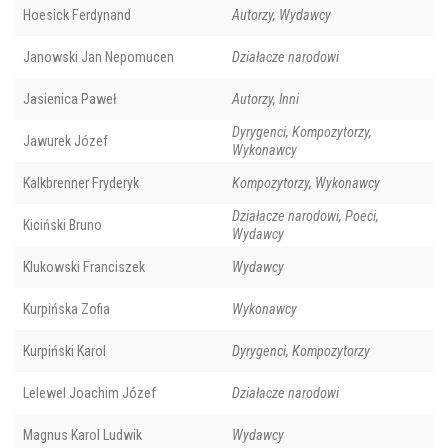
Hoesick Ferdynand
Autorzy, Wydawcy
Janowski Jan Nepomucen
Działacze narodowi
Jasienica Paweł
Autorzy, Inni
Dyrygenci, Kompozytorzy,
Jawurek Józef
Wykonawcy
Kalkbrenner Fryderyk
Kompozytorzy, Wykonawcy
Działacze narodowi, Poeci,
Kiciński Bruno
Wydawcy
Klukowski Franciszek
Wydawcy
Kurpińska Zofia
Wykonawcy
Kurpiński Karol
Dyrygenci, Kompozytorzy
Lelewel Joachim Józef
Działacze narodowi
Magnus Karol Ludwik
Wydawcy