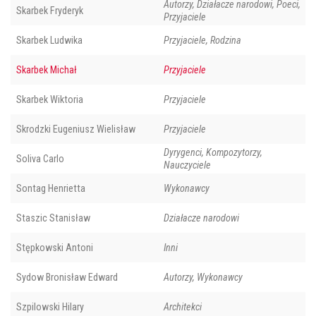
Autorzy, Działacze narodowi, Poeci,
Skarbek Fryderyk
Przyjaciele
Skarbek Ludwika
Przyjaciele, Rodzina
Skarbek Michał
Przyjaciele
Skarbek Wiktoria
Przyjaciele
Skrodzki Eugeniusz Wielisław
Przyjaciele
Dyrygenci, Kompozytorzy,
Soliva Carlo
Nauczyciele
Sontag Henrietta
Wykonawcy
Staszic Stanisław
Działacze narodowi
Stępkowski Antoni
Inni
Sydow Bronisław Edward
Autorzy, Wykonawcy
Szpilowski Hilary
Architekci