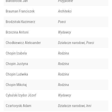
Białobłocki Jan
Przyjaciele
Brauman Franciszek
Architekci
Brodziński Kazimierz
Poeci
Brzezina Antoni
Wydawcy
Chodkiewicz Aleksander
Działacze narodowi, Poeci
Chopin Izabela
Rodzina
Chopin Justyna
Rodzina
Chopin Ludwika
Rodzina
Chopin Mikołaj
Rodzina
Cybulski Izydor Józef
Wydawcy
Czartoryski Adam
Działacze narodowi, Inni