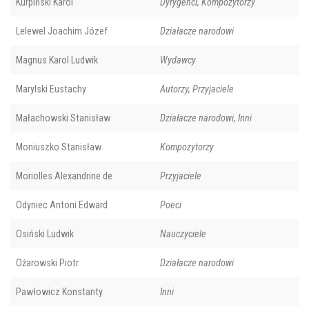
Kurpiński Karol
Dyrygenci, Kompozytorzy
Lelewel Joachim Józef
Działacze narodowi
Magnus Karol Ludwik
Wydawcy
Marylski Eustachy
Autorzy, Przyjaciele
Małachowski Stanisław
Działacze narodowi, Inni
Moniuszko Stanisław
Kompozytorzy
Moriolles Alexandrine de
Przyjaciele
Odyniec Antoni Edward
Poeci
Osiński Ludwik
Nauczyciele
Ożarowski Piotr
Działacze narodowi
Pawłowicz Konstanty
Inni