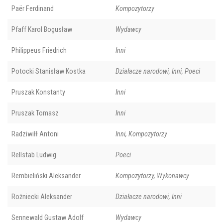
Paër Ferdinand
Kompozytorzy
Pfaff Karol Bogusław
Wydawcy
Philippeus Friedrich
Inni
Potocki Stanisław Kostka
Działacze narodowi, Inni, Poeci
Pruszak Konstanty
Inni
Pruszak Tomasz
Inni
Radziwiłł Antoni
Inni, Kompozytorzy
Rellstab Ludwig
Poeci
Rembieliński Aleksander
Kompozytorzy, Wykonawcy
Rożniecki Aleksander
Działacze narodowi, Inni
Sennewald Gustaw Adolf
Wydawcy