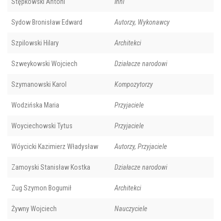
Stępkowski Antoni
Inni
Sydow Bronisław Edward
Autorzy, Wykonawcy
Szpilowski Hilary
Architekci
Szweykowski Wojciech
Działacze narodowi
Szymanowski Karol
Kompozytorzy
Wodzińska Maria
Przyjaciele
Woyciechowski Tytus
Przyjaciele
Wóycicki Kazimierz Władysław
Autorzy, Przyjaciele
Zamoyski Stanisław Kostka
Działacze narodowi
Zug Szymon Bogumił
Architekci
Żywny Wojciech
Nauczyciele