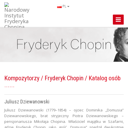
PL
Toggle
Naviga
Kompozytorzy
/
Fryderyk Chopin
/ Katalog osób
Juliusz Dziewanowski
Juliusz Dziewanowski (1779–1854) – ojciec Dominika „Domusia”
Dziewanowskiego, brat stryjeczny Piotra Dziewanowskiego –
pensjonariusza Mikołaja Chopina. Właściciel majątku w Szafarni,
gdzie Fryderyk Chopin, jako gość „Domusia” spędził dwukrotnie