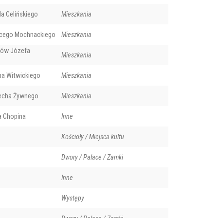
a Celińskiego
Mieszkania
ycego Mochnackiego
Mieszkania
ki.
Tablica pamiątko
ców Józefa
Mieszkania
na Witwickiego
Mieszkania
iecha Żywnego
Mieszkania
a Chopina
Inne
Kościoły / Miejsca kultu
Dwory / Pałace / Zamki
Inne
Występy