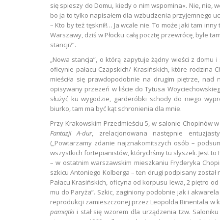
się spieszy do Domu, kiedy o nim wspomina«. Nie, nie, w
bo ja to tylko napisałem dla wzbudzenia przyjemnego uc
– Kto by też tęsknił!… Ja wcale nie. To może jaki tam inny 
Warszawy, dziś w Płocku całą pocztę przewrócę, byle tam 
stancji?”.
„Nowa stancja”, o którą zapytuje żądny wieści z domu i
oficynie pałacu Czapskich/ Krasińskich, które rodzina 
mieściła się prawdopodobnie na drugim piętrze, nad ni
opisywany przezeń w liście do Tytusa Woyciechowskiego
służyć ku wygodzie, garderóbki schody do niego wyp
biurko, tam ma być kąt schronienia dla mnie.
Przy Krakowskim Przedmieściu 5, w salonie Chopinów w 
Fantazji A-dur
, zrelacjonowana następnie entuzjas
(„Powtarzamy zdanie najznakomitszych osób – podsu
wszystkich fortepianistów, którychśmy tu słyszeli. Jest 
– w ostatnim warszawskim mieszkaniu Fryderyka Chopina
szkicu Antoniego Kolberga – ten drugi podpisany został
Pałacu Krasińskich, oficyna od korpusu lewa, 2 piętro od
mu do Paryża”. Szkic, zaginiony podobnie jak i akwarela 
reprodukcji zamieszczonej przez Leopolda Binentala w 
pamiątki
i stał się wzorem dla urządzenia tzw. Saloni