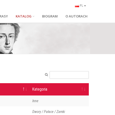
PL
RASY
KATALOG
BIOGRAM
O AUTORACH
Kategoria
Inne
Dwory / Pałace / Zamki