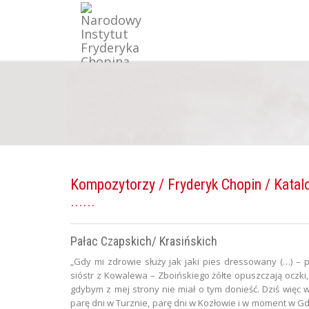
Kompozytorzy
/
Fryderyk Chopin
/ Katal
Pałac Czapskich/ Krasińskich
„Gdy mi zdrowie służy jak jaki pies dressowany (…) – pi
sióstr z Kowalewa – Zboińskiego żółte opuszczają oczki
gdybym z mej strony nie miał o tym donieść. Dziś więc w
parę dni w Turznie, parę dni w Kozłowie i w moment w Gd