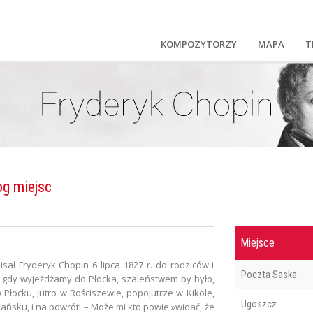
KOMPOZYTORZY
MAPA
T
og miejsc
Miejsce
sał Fryderyk Chopin 6 lipca 1827 r. do rodziców i
Poczta Saska
, gdy wyjeżdżamy do Płocka, szaleństwem by było,
 Płocku, jutro w Rościszewie, popojutrze w Kikole,
Ugoszcz
ańsku, i na powrót! – Może mi kto powie »widać, że