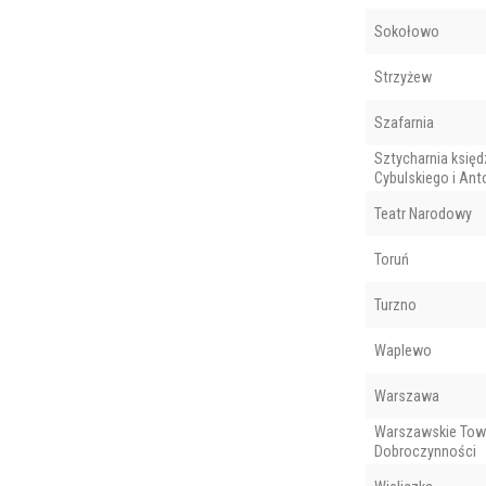
Sokołowo
Strzyżew
Szafarnia
Sztycharnia księd
Cybulskiego i An
Teatr Narodowy
Toruń
Turzno
Waplewo
Warszawa
Warszawskie Tow
Dobroczynności