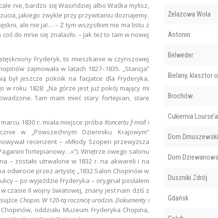
cale nie, bardzo się Wasińdziej albo Waśka mylisz,
Żelazowa Wola
zucia, jakiego zwykle przy przywitaniu doznajemy.
tęskni, ale nie ja!… – Z tym wszystkim nie ma listu z
coś do mnie się znalazło. – Jak też to tam w nowej
Antonin
Belweder
 stęskniony Fryderyk, to mieszkanie w czynszowej
Chopinów zajmowała w latach 1827–1835. „Stancja”
Bielany, klaszto
ą był jeszcze pokoik na facjatce dla Fryderyka,
 w roku 1828: „Na górze jest już pokój mający mi
Brochów
rowadzone. Tam mam mieć stary fortepian, stare
Cukiernia Lourse’a
marcu 1830 r. miała miejsce próba
Koncertu f-moll
i
tycznie w „Powszechnym Dzienniku Krajowym”
Dom Dmuszewski
mowywał recenzent – »Młody Szopen przewyższa
to Paganini fortepianowy…«”). Wnętrze owego salonu
Dom Dziewanows
 – zostało utrwalone w 1832 r. na akwareli i na
 na odwrocie przez artystę „1832 Salon Chopinów w
Duszniki Zdrój
 ulicy – po wyjeździe Fryderyka – oryginał posłałem
w czasie II wojny światowej, znany jest nam dziś z
Gdańsk
książce
Chopin. W 120-tą rocznicę urodzin. Dokumenty i
ku Chopinów, oddziału Muzeum Fryderyka Chopina,