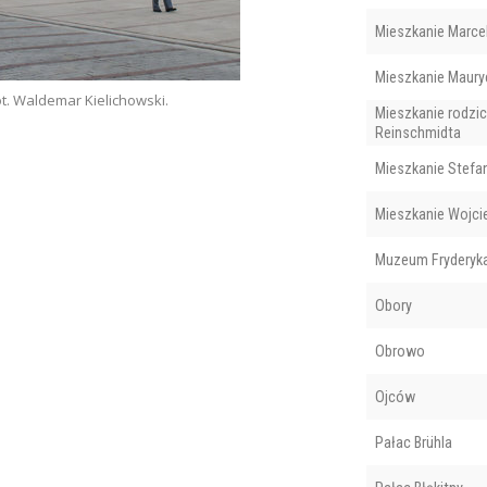
Mieszkanie Marcel
Mieszkanie Maur
Tablica pamiątkowa. Fot. Waldemar Kielichows
Mieszkanie rodzi
Reinschmidta
Mieszkanie Stefa
Mieszkanie Wojc
Muzeum Fryderyk
Obory
Obrowo
Ojców
Pałac Brühla