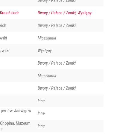
Dwory / Pałace / Zamki
Krasińskich
Dwory / Pałace / Zamki, Występy
kich
Dwory / Pałace / Zamki
wski
Mieszkania
owski
Występy
Dwory / Pałace / Zamki
Mieszkania
Dwory / Pałace / Zamki
Inne
 pw. św. Jadwigi w
Inne
 Chopina, Muzeum
Inne
ie