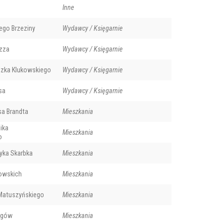
Inne
ego Brzeziny
Wydawcy / Księgarnie
ozza
Wydawcy / Księgarnie
szka Klukowskiego
Wydawcy / Księgarnie
sa
Wydawcy / Księgarnie
sa Brandta
Mieszkania
ika
Mieszkania
o
yka Skarbka
Mieszkania
owskich
Mieszkania
Matuszyńskiego
Mieszkania
rgów
Mieszkania