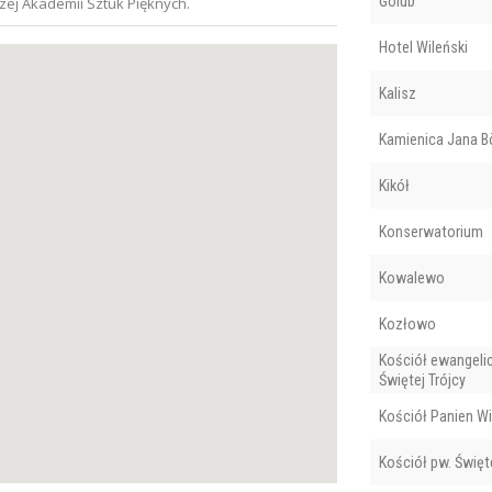
Golub
szej Akademii Sztuk Pięknych.
Hotel Wileński
Kalisz
Kamienica Jana 
Kikół
Konserwatorium
Kowalewo
Kozłowo
Kościół ewangeli
Świętej Trójcy
Kościół Panien W
Kościół pw. Święt