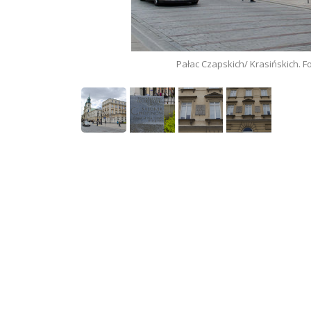
 Czapskich/ Krasińskich. Fot. Waldemar Kielichowski.