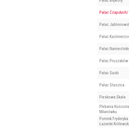
Pałac Błękitny
Pałac Czapskich/ 
Pałac Jabłonows
Pałac Kazimierzo
Pałac Namiestnik
Pałac Pruszaków
Pałac Saski
Pałac Staszica
Pieskowa Skała
Plebania Kościoła
Milanówku
Pomnik Fryderyka
Łazienki Królewsk