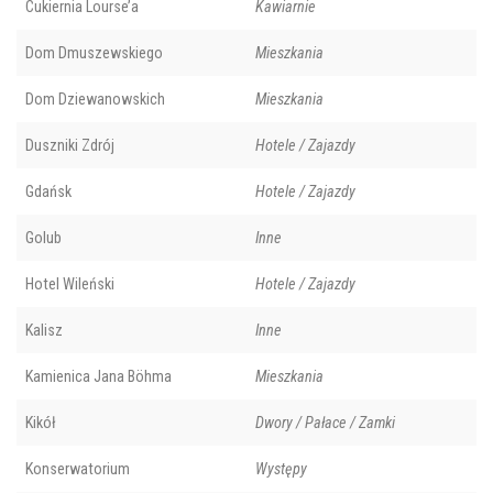
Cukiernia Lourse’a
Kawiarnie
Dom Dmuszewskiego
Mieszkania
Dom Dziewanowskich
Mieszkania
Duszniki Zdrój
Hotele / Zajazdy
Gdańsk
Hotele / Zajazdy
Golub
Inne
Hotel Wileński
Hotele / Zajazdy
Kalisz
Inne
Kamienica Jana Böhma
Mieszkania
Kikół
Dwory / Pałace / Zamki
Konserwatorium
Występy