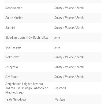
Rościszewo
Dwory / Pałace / Zamki
Salon Kickich
Dwory / Pałace / Zamki
Sanniki
Dwory / Pałace / Zamki
Skład instrumentów Buchholtza
Inne
Sochaczew
Inne
Sokołowo
Dwory / Pałace / Zamki
Strzyżew
Dwory / Pałace / Zamki
Szafarnia
Dwory / Pałace / Zamki
Sztycharnia księdza Izydora
Józefa Cybulskiego i Antoniego
Edukacja
Płacheckiego
Teatr Narodowy
Występy