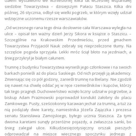
ciałem wystawiono we wzniesionej kilka lat wcześniej wspaniałej
siedzibie Towarzystwa – dzisiejszym Pałacu Staszica. Kilka dni
później, 26 stycznia, odbył się wielki pogrzeb, w którym wzięły udział
wdzięczne uczonemu rzesze warszawiaków.
„Od wczesnego rana tego dnia dosłownie cała Warszawa wyległa na
ulice – opisał ten ważny dzień Jerzy Sikora w książce o Staszicu. –
Szczególnie na Krakowskim Przedmieściu, przed gmachem
Towarzystwa Przyjaciół Nauk zebrały się nieprzeliczone tłumy. Na
szczęście pogoda sprzyjała. Lekki mróz ściął błoto na jezdniach, a
śnieg przykrył je białym całunem.
Trumnę z budynku Towarzystwa wynieśli jego członkowie i na swoich
barkach ponieśli aż do placu Saskiego. Od nich przejęli ją akademicy.
Zmieniając się co pół godziny, zanieśli trumnę na Bielany. Nie zgodzili
się nawet na chwilę oddać jej w ręce rzemieślników i kupców, którzy
tak tego pragnęli. Duchowieństwo wzięło liczny udział w pogrzebie, a
biskup Adam Prażmowski poprowadził kondukt żałobny do placu
Zamkowego. Pusty, sześciokonny karawan jechał za trumną, a tuż za
nią podążały dwie karety, namiestnika Józefa Zajączka i prezesa
senatu Stanisława Zamojskiego, byłego ucznia Staszica. Za tymi
dwoma karetami sunęły przeróżne pojazdy, a zwłaszcza sanki, bo
śnieg zalegał ulice. Kilkudziesięciotysięczny orszak pieszych
odprowadzał na miejsce wiecznego spoczynku jednego z