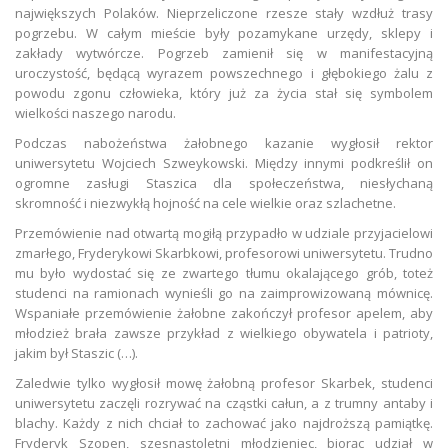
największych Polaków. Nieprzeliczone rzesze stały wzdłuż trasy
pogrzebu. W całym mieście były pozamykane urzędy, sklepy i
zakłady wytwórcze. Pogrzeb zamienił się w manifestacyjną
uroczystość, będącą wyrazem powszechnego i głębokiego żalu z
powodu zgonu człowieka, który już za życia stał się symbolem
wielkości naszego narodu.
Podczas nabożeństwa żałobnego kazanie wygłosił rektor
uniwersytetu Wojciech Szweykowski. Między innymi podkreślił on
ogromne zasługi Staszica dla społeczeństwa, niesłychaną
skromność i niezwykłą hojność na cele wielkie oraz szlachetne.
Przemówienie nad otwartą mogiłą przypadło w udziale przyjacielowi
zmarłego, Fryderykowi Skarbkowi, profesorowi uniwersytetu. Trudno
mu było wydostać się ze zwartego tłumu okalającego grób, toteż
studenci na ramionach wynieśli go na zaimprowizowaną mównicę.
Wspaniałe przemówienie żałobne zakończył profesor apelem, aby
młodzież brała zawsze przykład z wielkiego obywatela i patrioty,
jakim był Staszic (…).
Zaledwie tylko wygłosił mowę żałobną profesor Skarbek, studenci
uniwersytetu zaczęli rozrywać na cząstki całun, a z trumny antaby i
blachy. Każdy z nich chciał to zachować jako najdroższą pamiątkę.
Fryderyk Szopen, szesnastoletni młodzieniec, biorąc udział w