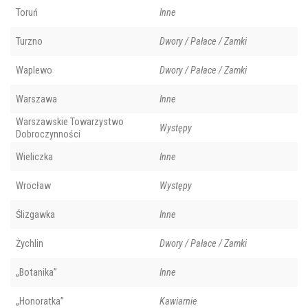
Toruń
Inne
Turzno
Dwory / Pałace / Zamki
Waplewo
Dwory / Pałace / Zamki
Warszawa
Inne
Warszawskie Towarzystwo
Występy
Dobroczynności
Wieliczka
Inne
Wrocław
Występy
Ślizgawka
Inne
Żychlin
Dwory / Pałace / Zamki
„Botanika”
Inne
„Honoratka”
Kawiarnie