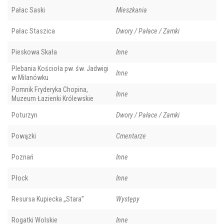
Pałac Saski
Mieszkania
Pałac Staszica
Dwory / Pałace / Zamki
Pieskowa Skała
Inne
Plebania Kościoła pw. św. Jadwigi
Inne
w Milanówku
Pomnik Fryderyka Chopina,
Inne
Muzeum Łazienki Królewskie
Poturzyn
Dwory / Pałace / Zamki
Powązki
Cmentarze
Poznań
Inne
Płock
Inne
Resursa Kupiecka „Stara”
Występy
Rogatki Wolskie
Inne