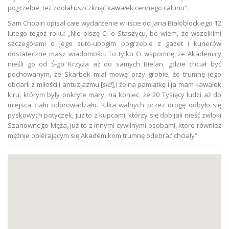
pogrzebie, też zdołał uszczknąć kawałek cennego całunu”.
Sam Chopin opisał całe wydarzenie w liście do Jana Białobłockiego 12
lutego tegoż roku: „Nie piszę Ci o Staszycu, bo wiem, że wszelkimi
szczegółami o jego suto-ubogim pogrzebie z gazet i kurierów
dostateczne masz wiadomości. To tylko Ci wspomnę, że Akademicy
nieśli go od Ś-go Krzyża aż do samych Bielan, gdzie chciał być
pochowanym, że Skarbek miał mowę przy grobie, że trumnę jego
obdarli z miłości i antuzjazmu [
sic!
],i że na pamiątkę i ja mam kawałek
kiru, którym były pokryte mary, na koniec, że 20 Tysięcy ludzi aż do
miejsca ciało odprowadzało. Kilka walnych przez drogę odbyło się
pyskowych potyczek, już to z kupcami, którzy się dobijali nieść zwłoki
Szanownego Męża, już to z innymi cywilnymi osobami, które również
mężnie opierającym się Akademikom trumnę odebrać chciały”.