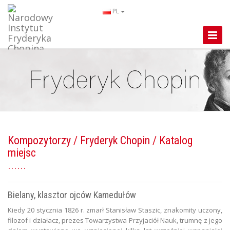
PL
Toggle
Naviga
Kompozytorzy
/
Fryderyk Chopin
/ Katalog
miejsc
Bielany, klasztor ojców Kamedułów
Kiedy 20 stycznia 1826 r. zmarł Stanisław Staszic, znakomity uczony,
filozof i działacz, prezes Towarzystwa Przyjaciół Nauk, trumnę z jego