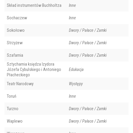
Skład instrumentów Buchholtza
Inne
Sochaczew
Inne
Sokołowo
Dwory / Pałace / Zamki
Strzyżew
Dwory / Pałace / Zamki
Szafarnia
Dwory / Pałace / Zamki
Sztycharnia księdza Izydora
Józefa Cybulskiego i Antoniego
Edukacja
Płacheckiego
Teatr Narodowy
Występy
Toruń
Inne
Turzno
Dwory / Pałace / Zamki
Waplewo
Dwory / Pałace / Zamki