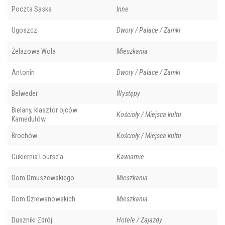
Poczta Saska
Inne
Ugoszcz
Dwory / Pałace / Zamki
Żelazowa Wola
Mieszkania
Antonin
Dwory / Pałace / Zamki
Belweder
Występy
Bielany, klasztor ojców
Kościoły / Miejsca kultu
Kamedułów
Brochów
Kościoły / Miejsca kultu
Cukiernia Lourse’a
Kawiarnie
Dom Dmuszewskiego
Mieszkania
Dom Dziewanowskich
Mieszkania
Duszniki Zdrój
Hotele / Zajazdy