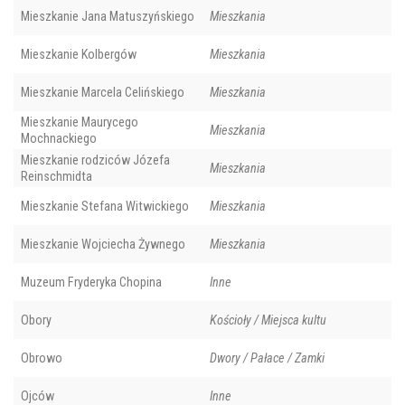
Mieszkanie Jana Matuszyńskiego
Mieszkania
Mieszkanie Kolbergów
Mieszkania
Mieszkanie Marcela Celińskiego
Mieszkania
Mieszkanie Maurycego
Mieszkania
Mochnackiego
Mieszkanie rodziców Józefa
Mieszkania
Reinschmidta
Mieszkanie Stefana Witwickiego
Mieszkania
Mieszkanie Wojciecha Żywnego
Mieszkania
Muzeum Fryderyka Chopina
Inne
Obory
Kościoły / Miejsca kultu
Obrowo
Dwory / Pałace / Zamki
Ojców
Inne