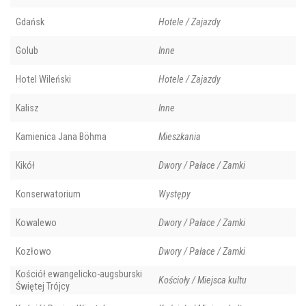
Gdańsk
Hotele / Zajazdy
Golub
Inne
Hotel Wileński
Hotele / Zajazdy
Kalisz
Inne
Kamienica Jana Böhma
Mieszkania
Kikół
Dwory / Pałace / Zamki
Konserwatorium
Występy
Kowalewo
Dwory / Pałace / Zamki
Kozłowo
Dwory / Pałace / Zamki
Kościół ewangelicko-augsburski
Kościoły / Miejsca kultu
Świętej Trójcy