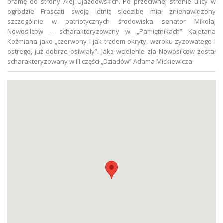
bramę od strony Alej Ujazdowskich. Po przeciwnej stronie ulicy w
ogrodzie Frascati swoją letnią siedzibę miał znienawidzony
szczególnie w patriotycznych środowiska senator Mikołaj
Nowosilcow – scharakteryzowany w „Pamiętnikach” Kajetana
Koźmiana jako „czerwony i jak trądem okryty, wzroku zyzowatego i
ostrego, już dobrze osiwiały”. Jako wcielenie zła Nowosilcow został
scharakteryzowany w III części „Dziadów” Adama Mickiewicza.