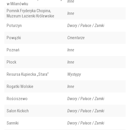
Inne
w Milanówku
Pomnik Fryderyka Chopina,
Inne
Muzeum Łazienki Królewskie
Poturzyn
Dwory / Pałace / Zamki
Powązki
Cmentarze
Poznań
Inne
Płock
Inne
Resursa Kupiecka „Stara”
Występy
Rogatki Wolskie
Inne
Rościszewo
Dwory / Pałace / Zamki
Salon Kickich
Dwory / Pałace / Zamki
Sanniki
Dwory / Pałace / Zamki