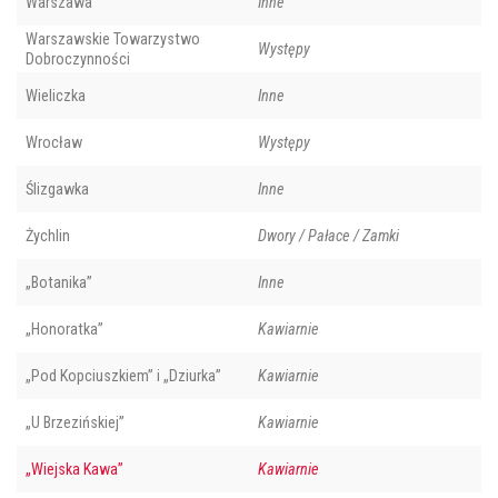
Warszawa
Inne
Warszawskie Towarzystwo
Występy
Dobroczynności
Wieliczka
Inne
Wrocław
Występy
Ślizgawka
Inne
Żychlin
Dwory / Pałace / Zamki
„Botanika”
Inne
„Honoratka”
Kawiarnie
„Pod Kopciuszkiem” i „Dziurka”
Kawiarnie
„U Brzezińskiej”
Kawiarnie
„Wiejska Kawa”
Kawiarnie