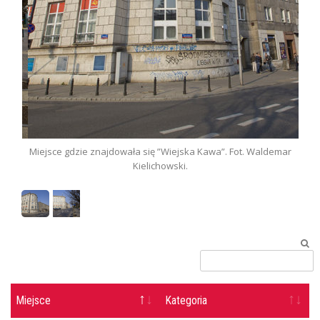
iejsce gdzie znajdowała się ”Wiejska Kawa”. Fot. Waldemar
Miejsce gdz
Kielichowski.
Miejsce
Kategoria