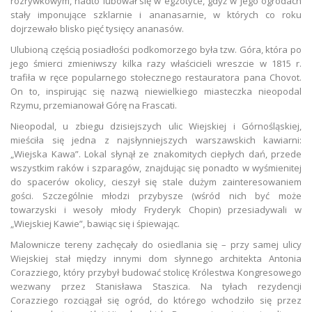
rozrywkowym, nadto lubował się w egzotyce, gdyż w jego ogrodach
stały imponujące szklarnie i ananasarnie, w których co roku
dojrzewało blisko pięć tysięcy ananasów.
Ulubioną częścią posiadłości podkomorzego była tzw. Góra, która po
jego śmierci zmieniwszy kilka razy właścicieli wreszcie w 1815 r.
trafiła w ręce popularnego stołecznego restauratora pana Chovot.
On to, inspirując się nazwą niewielkiego miasteczka nieopodal
Rzymu, przemianował Górę na Frascati.
Nieopodal, u zbiegu dzisiejszych ulic Wiejskiej i Górnośląskiej,
mieściła się jedna z najsłynniejszych warszawskich kawiarni:
„Wiejska Kawa”. Lokal słynął ze znakomitych ciepłych dań, przede
wszystkim raków i szparagów, znajdując się ponadto w wyśmienitej
do spacerów okolicy, cieszył się stale dużym zainteresowaniem
gości. Szczególnie młodzi przybysze (wśród nich być może
towarzyski i wesoły młody Fryderyk Chopin) przesiadywali w
„Wiejskiej Kawie”, bawiąc się i śpiewając.
Malownicze tereny zachęcały do osiedlania się – przy samej ulicy
Wiejskiej stał między innymi dom słynnego architekta Antonia
Corazziego, który przybył budować stolicę Królestwa Kongresowego
wezwany przez Stanisława Staszica. Na tyłach rezydencji
Corazziego rozciągał się ogród, do którego wchodziło się przez