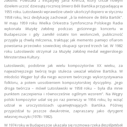
żałobna
. Powstała z inicjatywy Jana Krenza, który chciał nowym
dziełem uczcić dziesiątą rocznicę śmierci Béli Bartóka przypadającą w
1955 roku. Lutosławski wprawdzie utwór ukończył dopiero w styczniu
1958 roku, lecz dedykację zachował: „à la mémoire de Béla Bartók”.
W maju 1959 roku Wielka Orkiestra Symfoniczna Polskiego Radia
wykonała
Muzykę żałobną
podczas gościnnego koncertu w
Budapeszcie i gdy zamilkł ostatni ton wiolonczeli, publiczność
przyjęła ją chwilą milczenia, traktując jak memento pamięci ofiarom
powstania przeciwko sowieckiej okupacji sprzed trzech lat. W 1982
roku Lutosławski otrzymał za
Muzykę żałobną
medal węgierskiego
Ministerstwa Kultury.
Lutosławski, podobnie jak wielu kompozytorów XX wieku, za
najważniejszego twórcę tego stulecia uważał właśnie Bartóka. W
młodości Węgier był dla niego wzorem twórczego wykorzystywania
folkloru, a potem uosobieniem kompozytorskiej dyscypliny. „Jego
droga twórcza – mówił Lutosławski w 1958 roku – była dla mnie
punktem zaczepienia i równocześnie ogólnym wzorem”. Na Węgry
polski kompozytor udał się po raz pierwszy w 1956 roku, by wziąć
udział w uroczystościach upamiętniających Bartóka. Później
przyjeżdżał tu jeszcze dwukrotnie, zapraszany jako dyrygent
własnej muzyki (1978 i 1982).
W 1974 roku w Budapeszcie ukazała się rozmowa rzeka
Beszélgetések