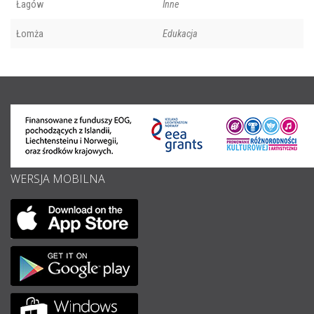
Łagów
Inne
Łomża
Edukacja
WERSJA MOBILNA