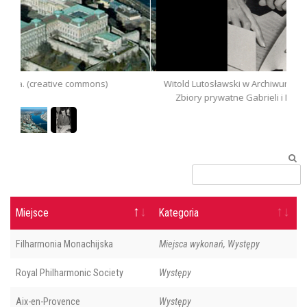
Witold Lutosławski w Archiwum Rękopisow Bartoka (1958).
Zbiory prywatne Gabrieli i Marcina Bogusławskich w
Towarzystwie im. Witolda Lutosławskiego.
Miejsce
Kategoria
Filharmonia Monachijska
Miejsca wykonań, Występy
Royal Philharmonic Society
Występy
Aix-en-Provence
Występy