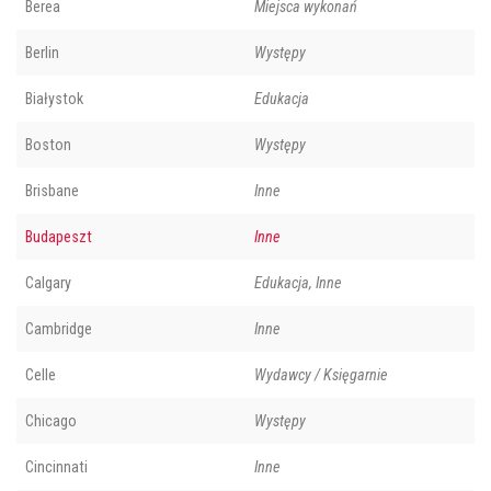
Berea
Miejsca wykonań
Berlin
Występy
Białystok
Edukacja
Boston
Występy
Brisbane
Inne
Budapeszt
Inne
Calgary
Edukacja, Inne
Cambridge
Inne
Celle
Wydawcy / Księgarnie
Chicago
Występy
Cincinnati
Inne