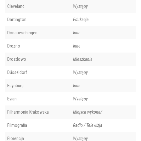
Cleveland
Występy
Dartington
Edukacja
Donaueschingen
Inne
Drezno
Inne
Drozdowo
Mieszkania
Düsseldorf
Występy
Edynburg
Inne
Evian
Występy
Filharmonia Krakowska
Miejsca wykonań
Filmografia
Radio / Telewizja
Florencja
Występy