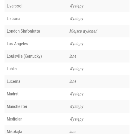
Liverpool
Występy
Lizbona
Występy
London Sinfonietta
Miejsca wykonań
Los Angeles
Występy
Louisville (Kentucky)
Inne
Lublin
Występy
Lucerna
Inne
Madryt
Występy
Manchester
Występy
Mediolan
Występy
Mikołajki
Inne