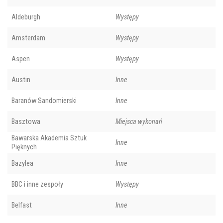
Aldeburgh
Występy
Amsterdam
Występy
Aspen
Występy
Austin
Inne
Baranów Sandomierski
Inne
Basztowa
Miejsca wykonań
Bawarska Akademia Sztuk
Inne
Pięknych
Bazylea
Inne
BBC i inne zespoły
Występy
Belfast
Inne