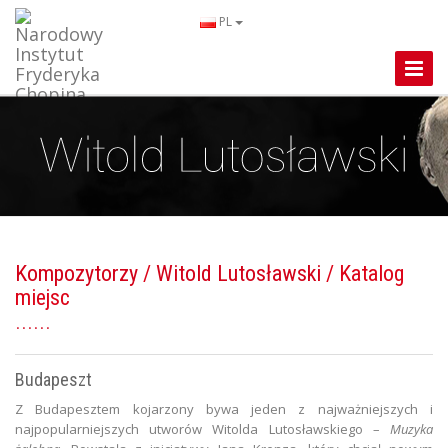
PL
Toggle
Naviga
Kompozytorzy
/
Witold Lutosławski
/ Katalog
miejsc
Budapeszt
Z Budapesztem kojarzony bywa jeden z najważniejszych i
najpopularniejszych utworów Witolda Lutosławskiego –
Muzyka