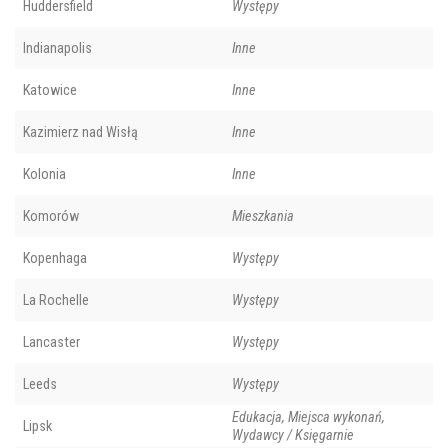
Huddersfield
Występy
Indianapolis
Inne
Katowice
Inne
Kazimierz nad Wisłą
Inne
Kolonia
Inne
Komorów
Mieszkania
Kopenhaga
Występy
La Rochelle
Występy
Lancaster
Występy
Leeds
Występy
Edukacja, Miejsca wykonań,
Lipsk
Wydawcy / Księgarnie