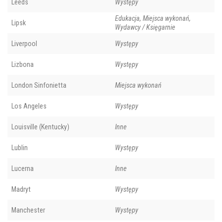
Leeds
Występy
Edukacja, Miejsca wykonań,
Lipsk
Wydawcy / Księgarnie
Liverpool
Występy
Lizbona
Występy
London Sinfonietta
Miejsca wykonań
Los Angeles
Występy
Louisville (Kentucky)
Inne
Lublin
Występy
Lucerna
Inne
Madryt
Występy
Manchester
Występy