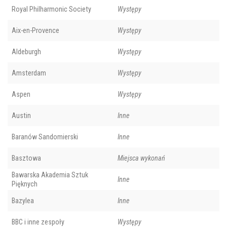
Royal Philharmonic Society
Występy
Aix-en-Provence
Występy
Aldeburgh
Występy
Amsterdam
Występy
Aspen
Występy
Austin
Inne
Baranów Sandomierski
Inne
Basztowa
Miejsca wykonań
Bawarska Akademia Sztuk
Inne
Pięknych
Bazylea
Inne
BBC i inne zespoły
Występy