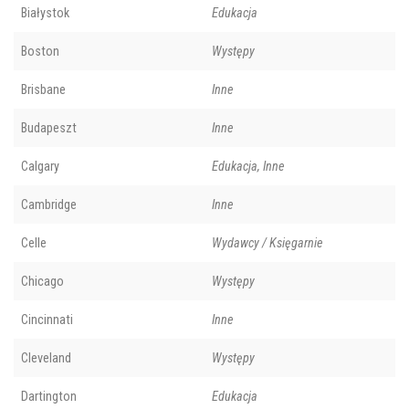
Białystok
Edukacja
Boston
Występy
Brisbane
Inne
Budapeszt
Inne
Calgary
Edukacja, Inne
Cambridge
Inne
Celle
Wydawcy / Księgarnie
Chicago
Występy
Cincinnati
Inne
Cleveland
Występy
Dartington
Edukacja