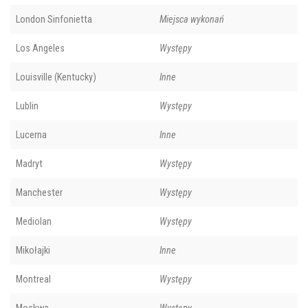
London Sinfonietta
Miejsca wykonań
Los Angeles
Występy
Louisville (Kentucky)
Inne
Lublin
Występy
Lucerna
Inne
Madryt
Występy
Manchester
Występy
Mediolan
Występy
Mikołajki
Inne
Montreal
Występy