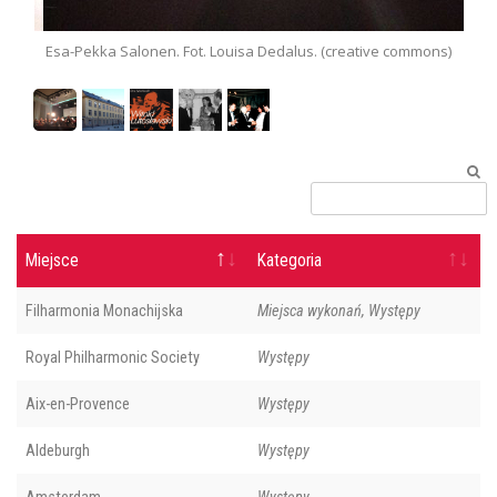
ouisa Dedalus. (creative commons)
Królewska Szwadzka Akademia 
commons)
Miejsce
Kategoria
Filharmonia Monachijska
Miejsca wykonań, Występy
Royal Philharmonic Society
Występy
Aix-en-Provence
Występy
Aldeburgh
Występy