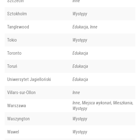
Szczecin
Inne
Sztokholm
Występy
Tanglewood
Edukacja, Inne
Tokio
Występy
Toronto
Edukacja
Toruń
Edukacja
Uniwersytet Jagielloński
Edukacja
Villars-sur-Ollon
Inne
Inne, Miejsca wykonań, Mieszkania,
Warszawa
Występy
Waszyngton
Występy
Wawel
Występy