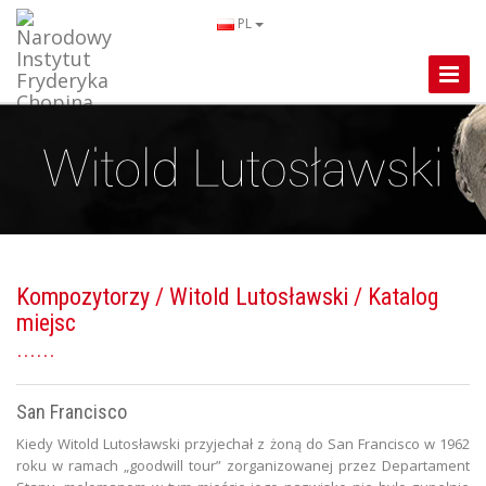
PL
Toggle
Naviga
Kompozytorzy
/
Witold Lutosławski
/ Katalog
miejsc
San Francisco
Kiedy Witold Lutosławski przyjechał z żoną do San Francisco w 1962
roku w ramach „goodwill tour” zorganizowanej przez Departament