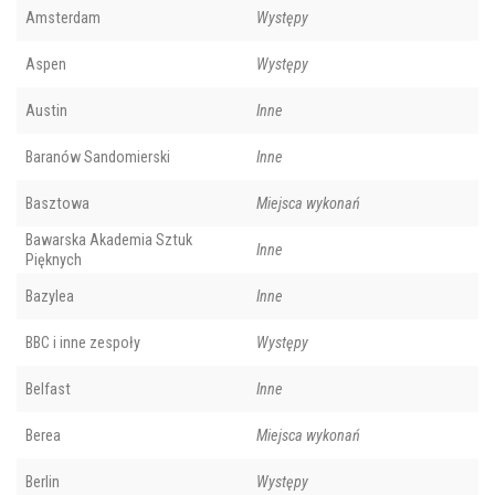
Amsterdam
Występy
Aspen
Występy
Austin
Inne
Baranów Sandomierski
Inne
Basztowa
Miejsca wykonań
Bawarska Akademia Sztuk
Inne
Pięknych
Bazylea
Inne
BBC i inne zespoły
Występy
Belfast
Inne
Berea
Miejsca wykonań
Berlin
Występy