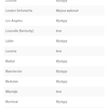
Lizbona
Występy
London Sinfonietta
Miejsca wykonań
Los Angeles
Występy
Louisville (Kentucky)
Inne
Lublin
Występy
Lucerna
Inne
Madryt
Występy
Manchester
Występy
Mediolan
Występy
Mikołajki
Inne
Montreal
Występy