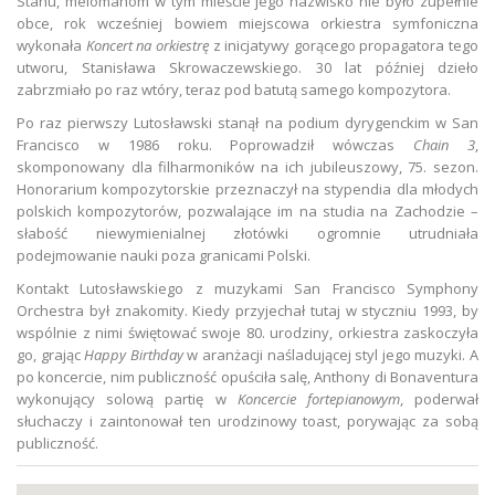
Stanu, melomanom w tym mieście jego nazwisko nie było zupełnie
obce, rok wcześniej bowiem miejscowa orkiestra symfoniczna
wykonała
Koncert na orkiestrę
z inicjatywy gorącego propagatora tego
utworu, Stanisława Skrowaczewskiego. 30 lat później dzieło
zabrzmiało po raz wtóry, teraz pod batutą samego kompozytora.
Po raz pierwszy Lutosławski stanął na podium dyrygenckim w San
Francisco w 1986 roku. Poprowadził wówczas
Chain 3
,
skomponowany dla filharmoników na ich jubileuszowy, 75. sezon.
Honorarium kompozytorskie przeznaczył na stypendia dla młodych
polskich kompozytorów, pozwalające im na studia na Zachodzie –
słabość niewymienialnej złotówki ogromnie utrudniała
podejmowanie nauki poza granicami Polski.
Kontakt Lutosławskiego z muzykami San Francisco Symphony
Orchestra był znakomity. Kiedy przyjechał tutaj w styczniu 1993, by
wspólnie z nimi świętować swoje 80. urodziny, orkiestra zaskoczyła
go, grając
Happy Birthday
w aranżacji naśladującej styl jego muzyki. A
po koncercie, nim publiczność opuściła salę, Anthony di Bonaventura
wykonujący solową partię w
Koncercie fortepianowym
, poderwał
słuchaczy i zaintonował ten urodzinowy toast, porywając za sobą
publiczność.