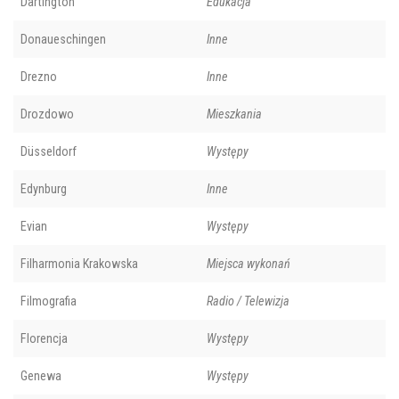
Dartington
Edukacja
Donaueschingen
Inne
Drezno
Inne
Drozdowo
Mieszkania
Düsseldorf
Występy
Edynburg
Inne
Evian
Występy
Filharmonia Krakowska
Miejsca wykonań
Filmografia
Radio / Telewizja
Florencja
Występy
Genewa
Występy