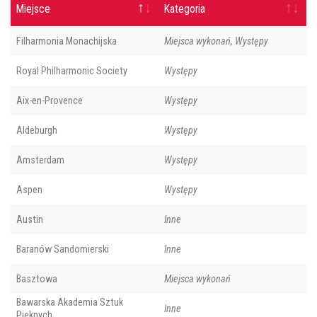
Miejsce
Kategoria
Filharmonia Monachijska
Miejsca wykonań, Występy
Royal Philharmonic Society
Występy
Aix-en-Provence
Występy
Aldeburgh
Występy
Amsterdam
Występy
Aspen
Występy
Austin
Inne
Baranów Sandomierski
Inne
Basztowa
Miejsca wykonań
Bawarska Akademia Sztuk
Inne
Pięknych