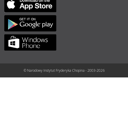
© Narodowy Instytut Fryderyka Chopina - 2003-2026