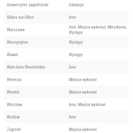
Uniwersytet Jagielloński
Edukacja
Villars-sur-Ollon
Inne
Inne, Miejsca wykonań, Mieszkania,
Warszawa
Występy
Waszyngton
Występy
Wawel
Występy
Wehr koło Rheinfelden
Inne
Wenecja
Miejsca wykonań
Wiedeń
Miejsca wykonań
Wrocław
Inne, Miejsca wykonań
Wzdów
Inne
Zagrzeb
Miejsca wykonań