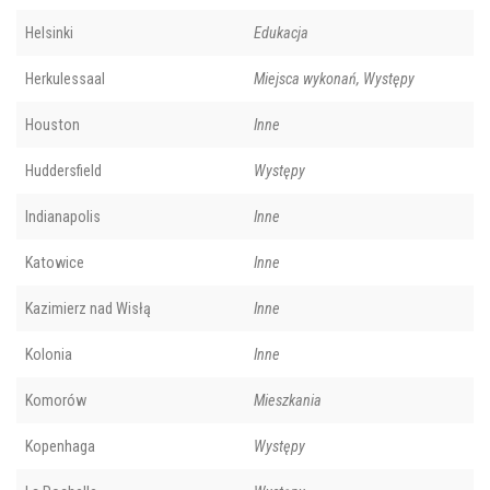
Helsinki
Edukacja
Herkulessaal
Miejsca wykonań, Występy
Houston
Inne
Huddersfield
Występy
Indianapolis
Inne
Katowice
Inne
Kazimierz nad Wisłą
Inne
Kolonia
Inne
Komorów
Mieszkania
Kopenhaga
Występy