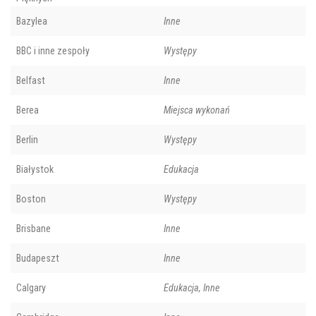
Bazylea
Inne
BBC i inne zespoły
Występy
Belfast
Inne
Berea
Miejsca wykonań
Berlin
Występy
Białystok
Edukacja
Boston
Występy
Brisbane
Inne
Budapeszt
Inne
Calgary
Edukacja, Inne