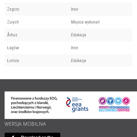
Zegrze
Inne
Zurych
Miejsca wykonań
Århus
Edukacja
Łagów
Inne
Łomża
Edukacja
WERSJA MOBILNA