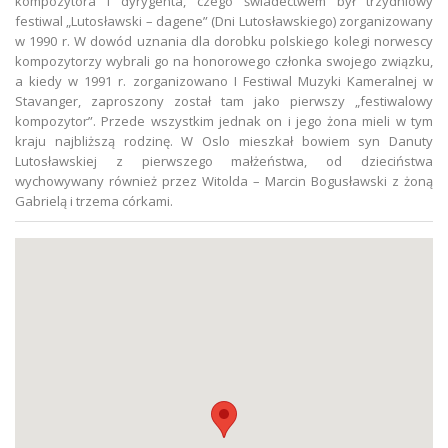
kompozytora i dyrygenta, czego świadectwem był trzydniowy
festiwal „Lutosławski – dagene” (Dni Lutosławskiego) zorganizowany
w 1990 r. W dowód uznania dla dorobku polskiego kolegi norwescy
kompozytorzy wybrali go na honorowego członka swojego związku,
a kiedy w 1991 r. zorganizowano I Festiwal Muzyki Kameralnej w
Stavanger, zaproszony został tam jako pierwszy „festiwalowy
kompozytor”. Przede wszystkim jednak on i jego żona mieli w tym
kraju najbliższą rodzinę. W Oslo mieszkał bowiem syn Danuty
Lutosławskiej z pierwszego małżeństwa, od dzieciństwa
wychowywany również przez Witolda – Marcin Bogusławski z żoną
Gabrielą i trzema córkami.