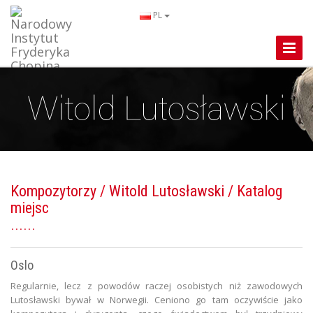
PL
Toggle
Naviga
Kompozytorzy
/
Witold Lutosławski
/ Katalog
miejsc
Oslo
Regularnie, lecz z powodów raczej osobistych niż zawodowych
Lutosławski bywał w Norwegii. Ceniono go tam oczywiście jako