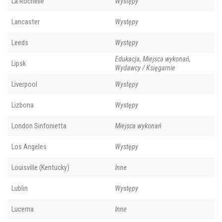
La Rochelle
Występy
Lancaster
Występy
Leeds
Występy
Edukacja, Miejsca wykonań,
Lipsk
Wydawcy / Księgarnie
Liverpool
Występy
Lizbona
Występy
London Sinfonietta
Miejsca wykonań
Los Angeles
Występy
Louisville (Kentucky)
Inne
Lublin
Występy
Lucerna
Inne