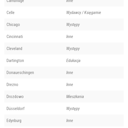
Cambridge
Inne
Celle
Wydawcy / Księgarnie
Chicago
Występy
Cincinnati
Inne
Cleveland
Występy
Dartington
Edukacja
Donaueschingen
Inne
Drezno
Inne
Drozdowo
Mieszkania
Düsseldorf
Występy
Edynburg
Inne