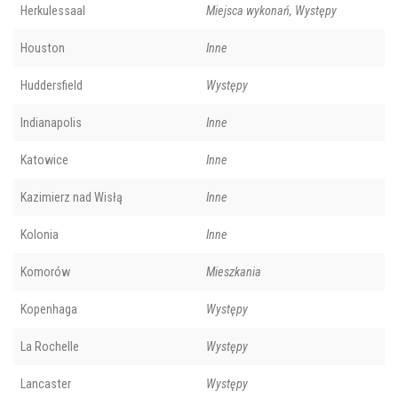
Herkulessaal
Miejsca wykonań, Występy
Houston
Inne
Huddersfield
Występy
Indianapolis
Inne
Katowice
Inne
Kazimierz nad Wisłą
Inne
Kolonia
Inne
Komorów
Mieszkania
Kopenhaga
Występy
La Rochelle
Występy
Lancaster
Występy