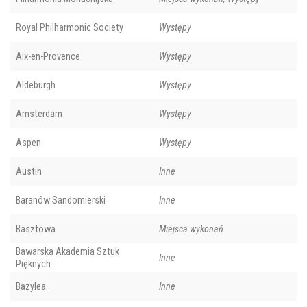
Royal Philharmonic Society
Występy
Aix-en-Provence
Występy
Aldeburgh
Występy
Amsterdam
Występy
Aspen
Występy
Austin
Inne
Baranów Sandomierski
Inne
Basztowa
Miejsca wykonań
Bawarska Akademia Sztuk
Inne
Pięknych
Bazylea
Inne