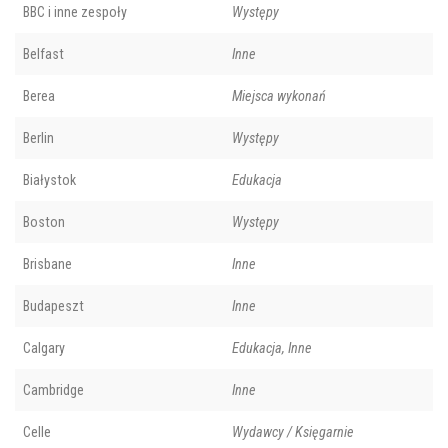
BBC i inne zespoły
Występy
Belfast
Inne
Berea
Miejsca wykonań
Berlin
Występy
Białystok
Edukacja
Boston
Występy
Brisbane
Inne
Budapeszt
Inne
Calgary
Edukacja, Inne
Cambridge
Inne
Celle
Wydawcy / Księgarnie