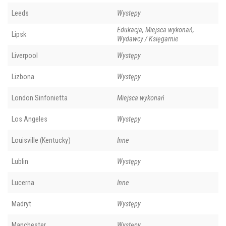
Leeds
Występy
Edukacja, Miejsca wykonań,
Lipsk
Wydawcy / Księgarnie
Liverpool
Występy
Lizbona
Występy
London Sinfonietta
Miejsca wykonań
Los Angeles
Występy
Louisville (Kentucky)
Inne
Lublin
Występy
Lucerna
Inne
Madryt
Występy
Manchester
Występy