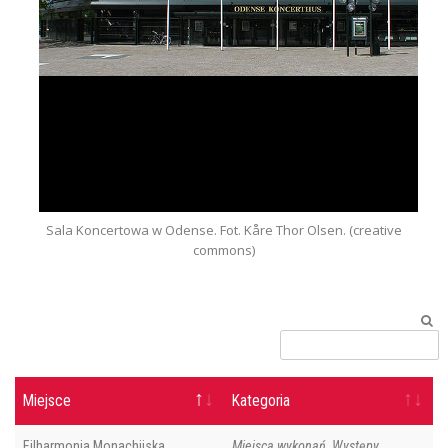
Sala Koncertowa w Odense. Fot. Kåre Thor Olsen. (creative
commons)
Miejsce
Kategoria
Filharmonia Monachijska
Miejsca wykonań, Występy