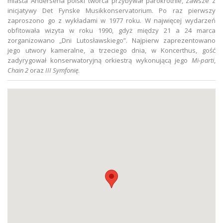
miasta Andersena polski twórca przybywał parokrotnie, zawsze z
inicjatywy Det Fynske Musikkonservatorium. Po raz pierwszy
zaproszono go z wykładami w 1977 roku. W najwięcej wydarzeń
obfitowała wizyta w roku 1990, gdyż między 21 a 24 marca
zorganizowano „Dni Lutosławskiego”. Najpierw zaprezentowano
jego utwory kameralne, a trzeciego dnia, w Koncerthus, gość
zadyrygował konserwatoryjną orkiestrą wykonującą jego
Mi-parti
,
Chain 2
oraz
III Symfonię
.