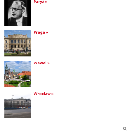
Paryż »
Praga »
Wawel »
Wrocław »