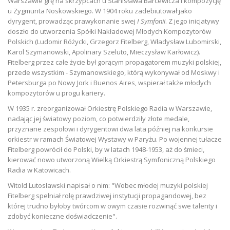
Warszawie grę na skrzypcach u Stanisława Barcewicza i kompozycję
u Zygmunta Noskowskiego. W 1904 roku zadebiutował jako
dyrygent, prowadząc prawykonanie swej
I Symfonii
. Z jego inicjatywy
doszło do utworzenia Spółki Nakładowej Młodych Kompozytorów
Polskich (Ludomir Różycki, Grzegorz Fitelberg, Władysław Lubomirski,
Karol Szymanowski, Apolinary Szeluto, Mieczysław Karłowicz).
Fitelberg przez całe życie był gorącym propagatorem muzyki polskiej,
przede wszystkim - Szymanowskiego, którą wykonywał od Moskwy i
Petersburga po Nowy Jork i Buenos Aires, wspierał także młodych
kompozytorów u progu kariery.
W 1935 r. zreorganizował Orkiestrę Polskiego Radia w Warszawie,
nadając jej światowy poziom, co potwierdziły złote medale,
przyznane zespołowi i dyrygentowi dwa lata później na konkursie
orkiestr w ramach Światowej Wystawy w Paryżu. Po wojennej tułacze
Fitelberg powrócił do Polski, by w latach 1948-1953, aż do śmieci,
kierować nowo utworzoną Wielką Orkiestrą Symfoniczną Polskiego
Radia w Katowicach.
Witold Lutosławski napisał o nim: "Wobec młodej muzyki polskiej
Fitelberg spełniał rolę prawdziwej instytucji propagandowej, bez
której trudno byłoby twórcom w owym czasie rozwinąć swe talenty i
zdobyć konieczne doświadczenie".