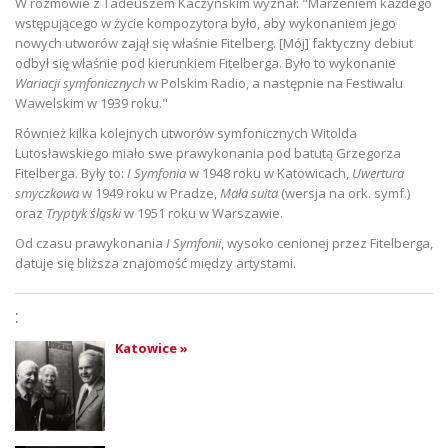
W rozmowie z Tadeuszem Kaczyńskim wyznał: "Marzeniem każdego
wstępującego w życie kompozytora było, aby wykonaniem jego
nowych utworów zajął się właśnie Fitelberg. [Mój] faktyczny debiut
odbył się właśnie pod kierunkiem Fitelberga. Było to wykonanie
Wariacji symfonicznych
w Polskim Radio, a następnie na Festiwalu
Wawelskim w 1939 roku."
Również kilka kolejnych utworów symfonicznych Witolda
Lutosławskiego miało swe prawykonania pod batutą Grzegorza
Fitelberga. Były to:
I Symfonia
w 1948 roku w Katowicach,
Uwertura
smyczkowa
w 1949 roku w Pradze,
Mała suita
(wersja na ork. symf.)
oraz
Tryptyk śląski
w 1951 roku w Warszawie.
Od czasu prawykonania
I Symfonii
, wysoko cenionej przez Fitelberga,
datuje się bliższa znajomość między artystami.
:
Katowice »