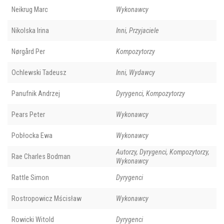
Neikrug Marc
Wykonawcy
Nikolska Irina
Inni, Przyjaciele
Nørgård Per
Kompozytorzy
Ochlewski Tadeusz
Inni, Wydawcy
Panufnik Andrzej
Dyrygenci, Kompozytorzy
Pears Peter
Wykonawcy
Pobłocka Ewa
Wykonawcy
Autorzy, Dyrygenci, Kompozytorzy,
Rae Charles Bodman
Wykonawcy
Rattle Simon
Dyrygenci
Rostropowicz Mścisław
Wykonawcy
Rowicki Witold
Dyrygenci