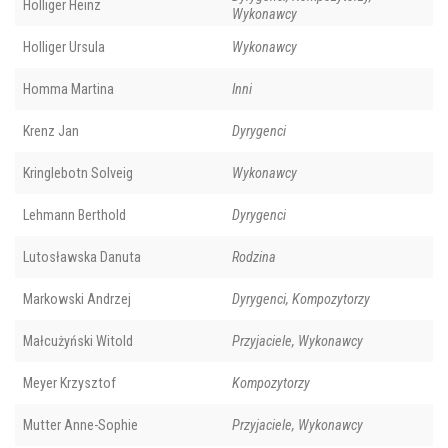
Holliger Heinz
Wykonawcy
Holliger Ursula
Wykonawcy
Homma Martina
Inni
Krenz Jan
Dyrygenci
Kringlebotn Solveig
Wykonawcy
Lehmann Berthold
Dyrygenci
Lutosławska Danuta
Rodzina
Markowski Andrzej
Dyrygenci, Kompozytorzy
Małcużyński Witold
Przyjaciele, Wykonawcy
Meyer Krzysztof
Kompozytorzy
Mutter Anne-Sophie
Przyjaciele, Wykonawcy